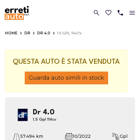
HOME
DR
DR 4.0
1.5 GPL 114CV
QUESTA AUTO È STATA VENDUTA
Guarda auto simili in stock
Dr 4.0
1.5 Gpl 114cv
57.494 km
10/2022
Gpl