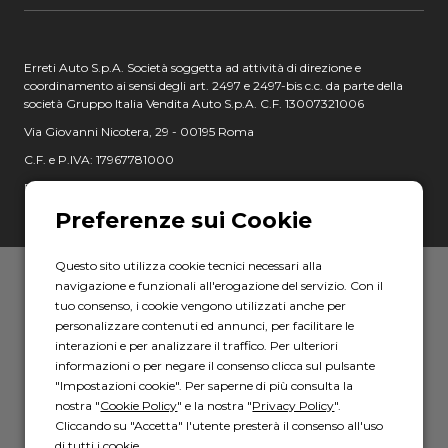
Erreti Auto S.p.A. Società soggetta ad attività di direzione e
coordinamento ai sensi degli art. 2497 e 2497-bis c.c. da parte della
società Gruppo Italia Vendita Auto S.p.A. C.F. 13007321006
Via Giovanni Nicotera, 29 - 00195 Roma
C.F. e P.IVA: 17967781000
PEC: erretiauto@legalmail.it
Questo sito utilizza cookie tecnici necessari alla
navigazione e funzionali all'erogazione del servizio. Con il
Privacy policy
-
Cookie policy
tuo consenso, i cookie vengono utilizzati anche per
Powered by AD HOC
personalizzare contenuti ed annunci, per facilitare le
interazioni e per analizzare il traffico. Per ulteriori
informazioni o per negare il consenso clicca sul pulsante
"Impostazioni cookie". Per saperne di più consulta la
nostra "
Cookie Policy
" e la nostra "
Privacy Policy
".
Cliccando su "Accetta" l'utente presterà il consenso all'uso
di tutti i cookie.