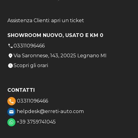
Assistenza Clienti: apri un ticket
SHOWROOM NUOVO, USATO E KM 0
03311096466
Via Saronnese, 143, 20025 Legnano MI
Scopri gli orari
CONTATTI
03311096466
helpdesk@erreti-auto.com
+39 3759741045