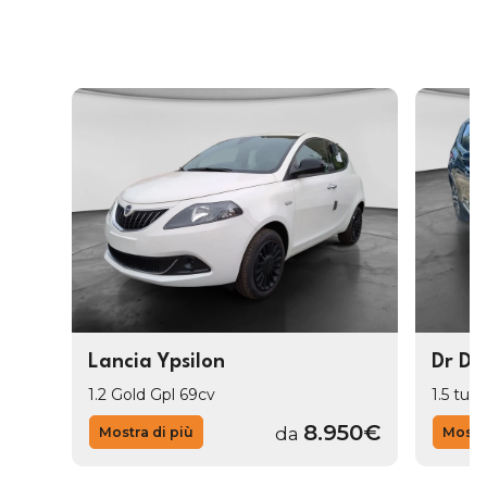
Lancia Ypsilon
Dr Dr
1.2 Gold Gpl 69cv
1.5 tur
8.950€
da
Mostra di più
Mostra