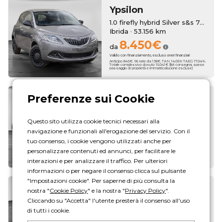
Ypsilon
1.0 firefly hybrid Silver s&s 70cv
Ibrida · 53.156 km
8.450€
da
Valido con finanziamento, escluso oneri finanziari
Anticipo 845€. 96 rate da 138€. TAN 14.05% TAEG 17.04%.
Totale complessivo dovuto 15.041€ (kit consegna, spese
passaggio di proprietà e immatricolazione escluse)
Ypsilon
1.0 firefly hybrid Silver s&s 70cv
Questo sito utilizza cookie tecnici necessari alla
Ibrida · 54.772 km
navigazione e funzionali all'erogazione del servizio. Con il
8.450€
da
tuo consenso, i cookie vengono utilizzati anche per
Valido con finanziamento, escluso oneri finanziari
personalizzare contenuti ed annunci, per facilitare le
Anticipo 845€. 96 rate da 138€. TAN 14.05% TAEG 17.04%.
Totale complessivo dovuto 15.041€ (kit consegna, spese
passaggio di proprietà e immatricolazione escluse)
interazioni e per analizzare il traffico. Per ulteriori
informazioni o per negare il consenso clicca sul pulsante
"Impostazioni cookie". Per saperne di più consulta la
Ypsilon
nostra "
Cookie Policy
" e la nostra "
Privacy Policy
".
Cliccando su "Accetta" l'utente presterà il consenso all'uso
1.0 firefly hybrid Silver s&s 70cv
di tutti i cookie.
Ibrida · 53.150 km