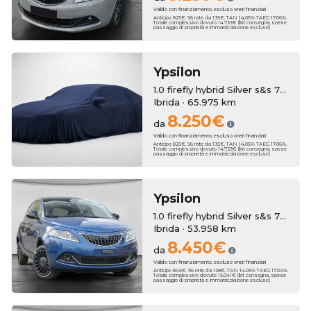
Valido con finanziamento, escluso oneri finanziari
Anticipo 825€. 96 rate da 135€. TAN 14.05% TAEG 17.06%.
Totale complessivo dovuto 14.733€ (kit consegna, spese
passaggio di proprietà e immatricolazione escluse)
Ypsilon
1.0 firefly hybrid Silver s&s 70cv 5p.ti
Ibrida · 65.975 km
8.250€
da
Valido con finanziamento, escluso oneri finanziari
Anticipo 825€. 96 rate da 135€. TAN 14.05% TAEG 17.06%.
Totale complessivo dovuto 14.733€ (kit consegna, spese
passaggio di proprietà e immatricolazione escluse)
Ypsilon
1.0 firefly hybrid Silver s&s 70cv
Ibrida · 53.958 km
8.450€
da
Valido con finanziamento, escluso oneri finanziari
Anticipo 845€. 96 rate da 138€. TAN 14.05% TAEG 17.04%.
Totale complessivo dovuto 15.041€ (kit consegna, spese
passaggio di proprietà e immatricolazione escluse)