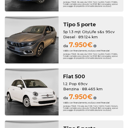
Anticipo 795€. 96 rate da 131€. TAN 14.05% TAEG 17.08%.
Totale complessivo dovuto 14.319€ (kit consegna, spese
passaggio di proprietà e immatricolazione escluse)
Tipo 5 porte
5p 1.3 mjt CityLife s&s 95cv
Diesel · 89.124 km
7.950€
da
Valido con finanziamento, escluso oneri finanziari
Anticipo 795€. 96 rate da 131€. TAN 14.05% TAEG 17.08%.
Totale complessivo dovuto 14.319€ (kit consegna, spese
passaggio di proprietà e immatricolazione escluse)
Fiat
500
1.2 Pop 69cv
Benzina · 88.465 km
7.950€
da
Valido con finanziamento, escluso oneri finanziari
Anticipo 795€. 119 rate da 113€. TAN 13.01% TAEG 16.04%.
Totale complessivo dovuto 15.294€ (kit consegna, spese
passaggio di proprietà e immatricolazione escluse)