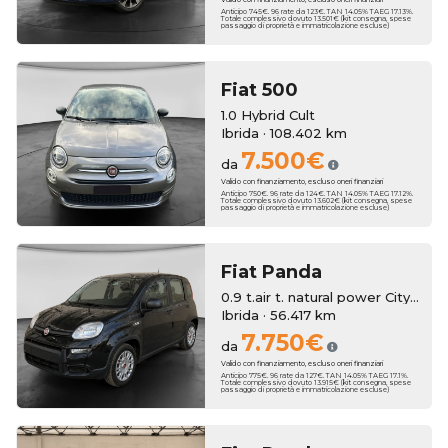
Anticipo 745€. 96 rate da 123€. TAN 14.05% TAEG 17.13%.
Totale complessivo dovuto 13.501€ (kit consegna, spese
passaggio di proprietà e immatricolazione escluse)
Fiat
500
1.0 Hybrid Cult
Ibrida · 108.402 km
7.500€
da
Valido con finanziamento, escluso oneri finanziari
Anticipo 750€. 96 rate da 124€. TAN 14.05% TAEG 17.12%.
Totale complessivo dovuto 13.602€ (kit consegna, spese
passaggio di proprietà e immatricolazione escluse)
Fiat
Panda
0.9 t.air t. natural power City Life 70cv 5p.ti
Ibrida · 56.417 km
7.750€
da
Valido con finanziamento, escluso oneri finanziari
Anticipo 775€. 96 rate da 127€. TAN 14.05% TAEG 17.1%.
Totale complessivo dovuto 13.915€ (kit consegna, spese
passaggio di proprietà e immatricolazione escluse)