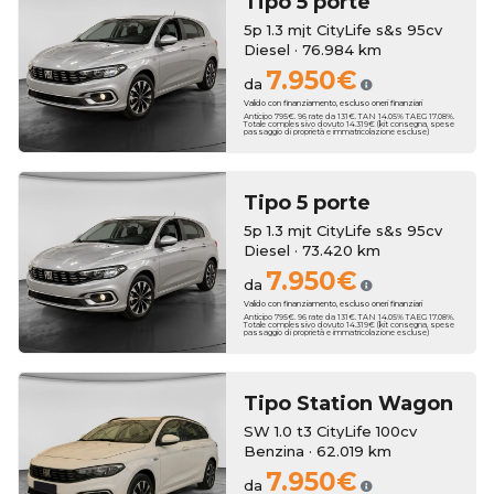
Tipo 5 porte
5p 1.3 mjt CityLife s&s 95cv
Diesel · 76.984 km
7.950€
da
Valido con finanziamento, escluso oneri finanziari
Anticipo 795€. 96 rate da 131€. TAN 14.05% TAEG 17.08%.
Totale complessivo dovuto 14.319€ (kit consegna, spese
passaggio di proprietà e immatricolazione escluse)
Tipo 5 porte
5p 1.3 mjt CityLife s&s 95cv
Diesel · 73.420 km
7.950€
da
Valido con finanziamento, escluso oneri finanziari
Anticipo 795€. 96 rate da 131€. TAN 14.05% TAEG 17.08%.
Totale complessivo dovuto 14.319€ (kit consegna, spese
passaggio di proprietà e immatricolazione escluse)
Tipo Station Wagon
SW 1.0 t3 CityLife 100cv
Benzina · 62.019 km
7.950€
da