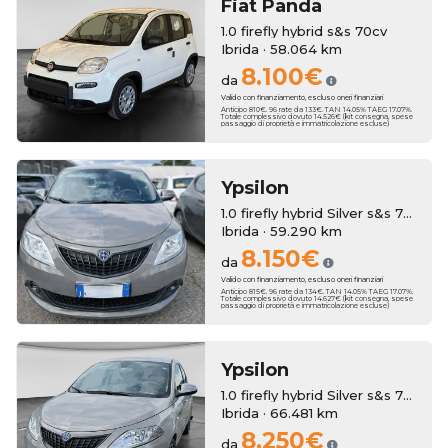
Fiat
Panda
1.0 firefly hybrid s&s 70cv
Ibrida · 58.064 km
8.100€
da
Valido con finanziamento, escluso oneri finanziari
Anticipo 810€. 96 rate da 133€. TAN 14.05% TAEG 17.07%.
Totale complessivo dovuto 14.526€ (kit consegna, spese
passaggio di proprietà e immatricolazione escluse)
Ypsilon
1.0 firefly hybrid Silver s&s 70cv
Ibrida · 59.290 km
8.150€
da
Valido con finanziamento, escluso oneri finanziari
Anticipo 815€. 96 rate da 134€. TAN 14.05% TAEG 17.07%.
Totale complessivo dovuto 14.627€ (kit consegna, spese
passaggio di proprietà e immatricolazione escluse)
Ypsilon
1.0 firefly hybrid Silver s&s 70cv 5p.ti
Ibrida · 66.481 km
8.250€
da