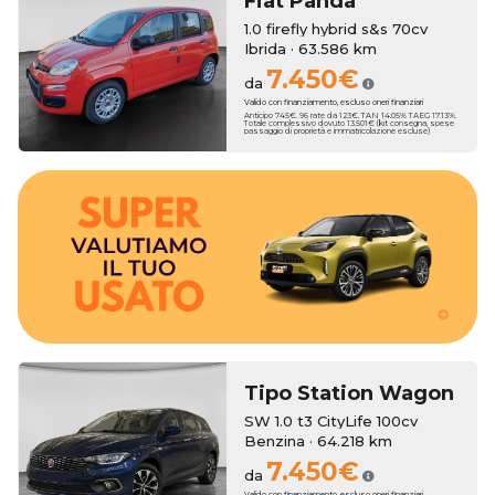
Fiat
Panda
1.0 firefly hybrid s&s 70cv
Ibrida · 63.586 km
7.450€
da
Valido con finanziamento, escluso oneri finanziari
Anticipo 745€. 96 rate da 123€. TAN 14.05% TAEG 17.13%.
Totale complessivo dovuto 13.501€ (kit consegna, spese
passaggio di proprietà e immatricolazione escluse)
bonus anche sull'usato che vale zero!
3250€. Hai un usato da rottamare? Erreti Auto ha pensato a dei
tua nuova auto, con una super valutazione aggiuntiva fino a
Erreti Auto sottrae il suo valore al momento dell'acquisto della
Hai una permuta?
Tipo Station Wagon
SW 1.0 t3 CityLife 100cv
Benzina · 64.218 km
7.450€
da
Valido con finanziamento, escluso oneri finanziari