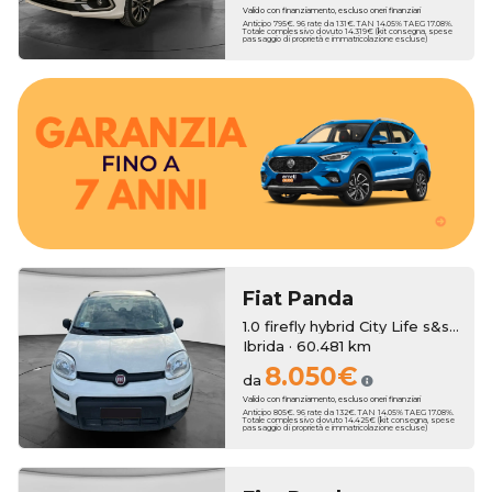
Valido con finanziamento, escluso oneri finanziari
Anticipo 795€. 96 rate da 131€. TAN 14.05% TAEG 17.08%.
Totale complessivo dovuto 14.319€ (kit consegna, spese
passaggio di proprietà e immatricolazione escluse)
estendere la copertura fino a 7 anni.
In entrambi i casi, al momento dell'acquisto, puoi scegliere di
beneficerai di un anno di garanzia Erreti Auto.
madre, al pari delle auto nuove, mentre sui modelli usati
Le vetture km zero godono di due anni di garanzia di casa
Fiat
Panda
1.0 firefly hybrid City Life s&s 70cv
Ibrida · 60.481 km
8.050€
da
Valido con finanziamento, escluso oneri finanziari
Anticipo 805€. 96 rate da 132€. TAN 14.05% TAEG 17.08%.
Totale complessivo dovuto 14.425€ (kit consegna, spese
passaggio di proprietà e immatricolazione escluse)