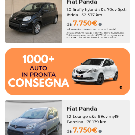
Fiat
Panda
1.0 firefly hybrid s&s 70cv 5p.ti
Ibrida · 52.337 km
7.750€
da
Valido con finanziamento, escluso oneri finanziari
Anticipo 775€. 119 rate da 110€. TAN 13.01% TAEG 16.06%.
Totale complessivo dovuto 14.917€ (kit consegna, spese
passaggio di proprietà e immatricolazione escluse)
dall'esperienza del nostro Team.
migliori marchi accompagnato passa dopo passo
Concediti l'auto perfetta sceglienda fra oltre 600 vetture dei
consegna rapida.
un'ampia scelta di auto km zero che ti garantiranno la
Erreti Auto propone una selezione accurata di vetture usate e
Fiat
Panda
1.2 Lounge s&s 69cv my19
Benzina · 78.179 km
7.750€
da