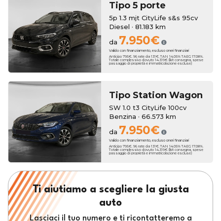
Tipo 5 porte
5p 1.3 mjt CityLife s&s 95cv
Diesel · 81.183 km
7.950€
da
Valido con finanziamento, escluso oneri finanziari
Anticipo 795€. 96 rate da 131€. TAN 14.05% TAEG 17.08%.
Totale complessivo dovuto 14.319€ (kit consegna, spese
passaggio di proprietà e immatricolazione escluse)
Tipo Station Wagon
SW 1.0 t3 CityLife 100cv
Benzina · 66.573 km
7.950€
da
Valido con finanziamento, escluso oneri finanziari
Anticipo 795€. 96 rate da 131€. TAN 14.05% TAEG 17.08%.
Totale complessivo dovuto 14.319€ (kit consegna, spese
passaggio di proprietà e immatricolazione escluse)
Ti aiutiamo a scegliere la giusta
auto
Lasciaci il tuo numero e ti ricontatteremo a