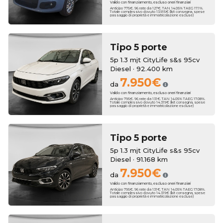
Valido con finanziamento, escluso oneri finanziari
Anticipo 775€. 96 rate da 127€. TAN 14.05% TAEG 17.1%.
Totale complessivo dovuto 13.915€ (kit consegna, spese
passaggio di proprietà e immatricolazione escluse)
Tipo 5 porte
5p 1.3 mjt CityLife s&s 95cv
Diesel · 92.400 km
7.950€
da
Valido con finanziamento, escluso oneri finanziari
Anticipo 795€. 96 rate da 131€. TAN 14.05% TAEG 17.08%.
Totale complessivo dovuto 14.319€ (kit consegna, spese
passaggio di proprietà e immatricolazione escluse)
Tipo 5 porte
5p 1.3 mjt CityLife s&s 95cv
Diesel · 91.168 km
7.950€
da
Valido con finanziamento, escluso oneri finanziari
Anticipo 795€. 96 rate da 131€. TAN 14.05% TAEG 17.08%.
Totale complessivo dovuto 14.319€ (kit consegna, spese
passaggio di proprietà e immatricolazione escluse)