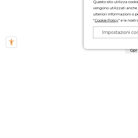
Questo sito utilizza cookie
vengono utilizzati anche p
ulteriori informazioni o p
"
Cookie Policy
" e la nostr
Impostazioni co
D
1.5
Gpl
da
Valid
finan
Antic
16.84
conse
immat