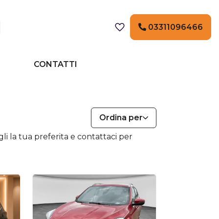
03311096466
CONTATTI
Ordina per
li la tua preferita e contattaci per