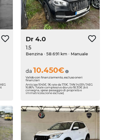
Dr
4.0
1.5
Benzina · 58.691 km
· Manuale
10.450€
da
Valido con finanziamento, escluso oneri
finanziari
 TAEG
Anticipo 1045€. 96 rate da 170€. TAN 14.05% TAEG
it
16.86%. Totale complessivo dovuto 18.313€ (kit
consegna, spese passaggio di proprietà e
immatricolazione escluse)