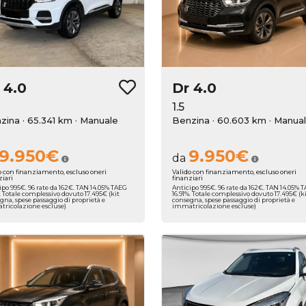
r
4.0
Dr
4.0
1.5
zina · 65.341 km
· Manuale
Benzina · 60.603 km
· Manua
9.950€
9.950€
da
o con finanziamento, escluso oneri
Valido con finanziamento, escluso oneri
ziari
finanziari
ipo 995€. 96 rate da 162€. TAN 14.05% TAEG
Anticipo 995€. 96 rate da 162€. TAN 14.05% 
%. Totale complessivo dovuto 17.495€ (kit
16.91%. Totale complessivo dovuto 17.495€ (k
gna, spese passaggio di proprietà e
consegna, spese passaggio di proprietà e
ricolazione escluse)
immatricolazione escluse)