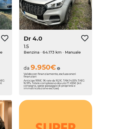
Dr
4.0
1.5
le
Benzina · 64.173 km
· Manuale
9.950€
da
Valido con finanziamento, escluso oneri
finanziari
TAEG
Anticipo 995€. 96 rate da 162€. TAN 14.05% TAEG
it
16.91%. Totale complessivo dovuto 17.495€ (kit
consegna, spese passaggio di proprietà e
immatricolazione escluse)