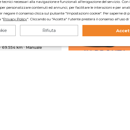
 tecnici necessari alla navigazione e funzionali all'erogazione del servizio. Con 
vetture usate e un'a
er personalizzare contenuti ed annunci, per facilitare le interazioni e per analiz
scelta di auto km zero c
er negare il consenso clicca sul pulsante "Impostazioni cookie". Per saperne di p
garantiranno la cons
a "
Privacy Policy
". Cliccando su "Accetta" l'utente presterà il consenso all'uso di t
rap
Concediti l'auto perf
okie
Rifiuta
Accet
r
4.0
sceglienda fra oltre
 Gpl 114cv
vetture dei migliori m
 · 69.554 km
· Manuale
accompagnato passa 
passo dall'esperienza
10.750€
nostro T
o con finanziamento, escluso oneri
ziari
ipo 1075€. 96 rate da 174€. TAN 14.05% TAEG
%. Totale complessivo dovuto 18.727€ (kit
gna, spese passaggio di proprietà e
ricolazione escluse)
Ti aiutiamo
Lasciaci il t