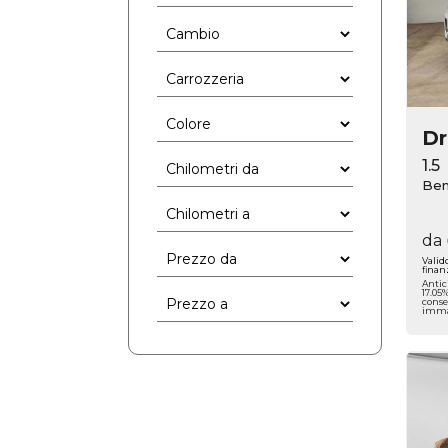
D
1.5
Ben
da
Valid
finan
Antic
17.05
conse
immat