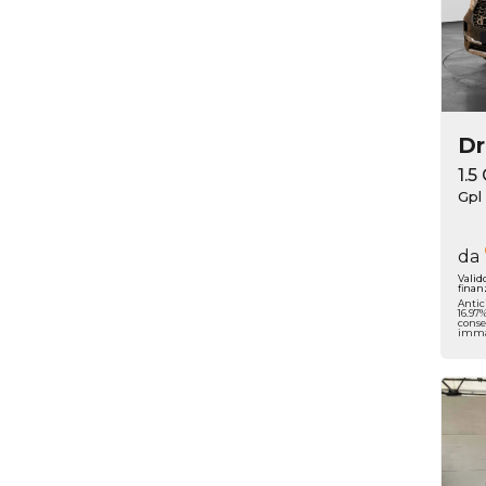
D
1.5
Gpl
da
Valid
finan
Antic
16.97
conse
immat