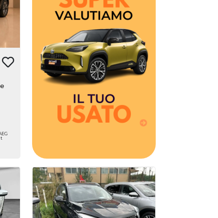
Hai una permuta?
Erreti Auto sottrae il suo
valore al momento
dell'acquisto della tua nuova
auto, con una super
valutazione aggiuntiva fino a
3250€. Hai un usato da
rottamare? Erreti Auto ha
le
pensato a dei bonus anche
sull'usato che vale zero!
TAEG
it