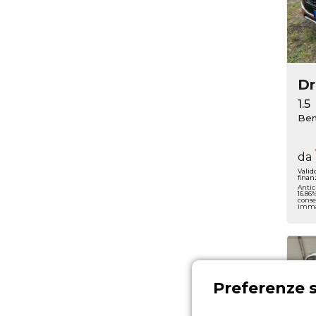
D
1.5
Ben
da
Valid
finan
Antic
16.86
conse
immat