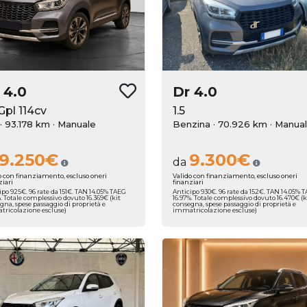
r
4.0
Dr
4.0
 Gpl 114cv
1.5
 · 93.178 km
· Manuale
Benzina · 70.926 km
· Manua
9.250€
9.300€
da
o con finanziamento, escluso oneri
Valido con finanziamento, escluso oneri
ziari
finanziari
ipo 925€. 96 rate da 151€. TAN 14.05% TAEG
Anticipo 930€. 96 rate da 152€. TAN 14.05% 
%. Totale complessivo dovuto 16.369€ (kit
16.97%. Totale complessivo dovuto 16.470€ (k
gna, spese passaggio di proprietà e
consegna, spese passaggio di proprietà e
ricolazione escluse)
immatricolazione escluse)