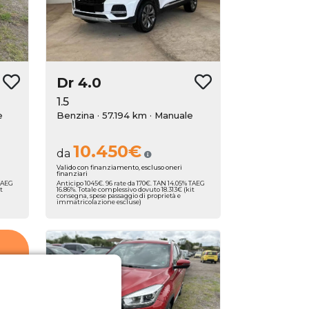
Dr
4.0
1.5
e
Benzina · 57.194 km
· Manuale
10.450€
da
Valido con finanziamento, escluso oneri
finanziari
 TAEG
Anticipo 1045€. 96 rate da 170€. TAN 14.05% TAEG
t
16.86%. Totale complessivo dovuto 18.313€ (kit
consegna, spese passaggio di proprietà e
immatricolazione escluse)
 una
a di