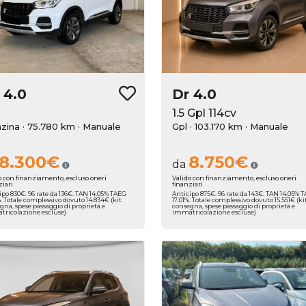
r
4.0
Dr
4.0
1.5 Gpl 114cv
zina · 75.780 km
· Manuale
Gpl · 103.170 km
· Manuale
8.300€
8.750€
da
o con finanziamento, escluso oneri
Valido con finanziamento, escluso oneri
ziari
finanziari
ipo 830€. 96 rate da 136€. TAN 14.05% TAEG
Anticipo 875€. 96 rate da 143€. TAN 14.05% 
%. Totale complessivo dovuto 14.834€ (kit
17.01%. Totale complessivo dovuto 15.551€ (ki
gna, spese passaggio di proprietà e
consegna, spese passaggio di proprietà e
ricolazione escluse)
immatricolazione escluse)