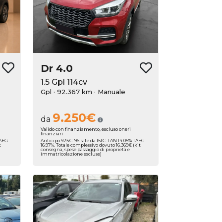
Dr
4.0
1.5 Gpl 114cv
Gpl · 92.367 km
· Manuale
9.250€
da
Valido con finanziamento, escluso oneri
finanziari
TAEG
Anticipo 925€. 96 rate da 151€. TAN 14.05% TAEG
t
16.97%. Totale complessivo dovuto 16.369€ (kit
consegna, spese passaggio di proprietà e
immatricolazione escluse)