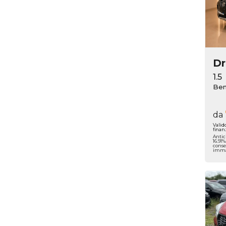
D
1.5
Ben
da
Valid
finan
Antic
16.91
conse
immat