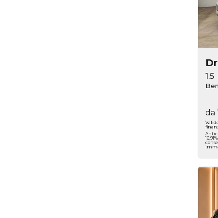
D
1.5
Ben
da
Valid
finan
Antic
16.91
conse
immat