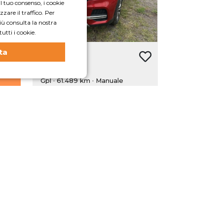
il tuo consenso, i cookie
mpia
zare il traffico. Per
he ti
iù consulta la nostra
egna
utti i cookie.
ida.
etta
ta
Dr
4.0
 600
1.5 Gpl 114cv
archi
Gpl · 61.489 km
· Manuale
dopo
 del
10.750€
eam.
da
Valido con finanziamento, escluso oneri
finanziari
Anticipo 1075€. 96 rate da 174€. TAN 14.05% TAEG
16.84%. Totale complessivo dovuto 18.727€ (kit
consegna, spese passaggio di proprietà e
immatricolazione escluse)
 a scegliere la giusta auto
uo numero e ti ricontatteremo a
breve!