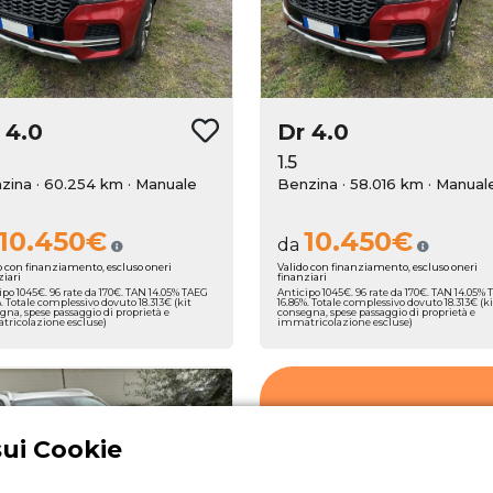
r
4.0
Dr
4.0
1.5
zina · 60.254 km
· Manuale
Benzina · 58.016 km
· Manual
10.450€
10.450€
da
o con finanziamento, escluso oneri
Valido con finanziamento, escluso oneri
ziari
finanziari
ipo 1045€. 96 rate da 170€. TAN 14.05% TAEG
Anticipo 1045€. 96 rate da 170€. TAN 14.05%
%. Totale complessivo dovuto 18.313€ (kit
16.86%. Totale complessivo dovuto 18.313€ (ki
gna, spese passaggio di proprietà e
consegna, spese passaggio di proprietà e
ricolazione escluse)
immatricolazione escluse)
Erreti Auto propone
selezione accurat