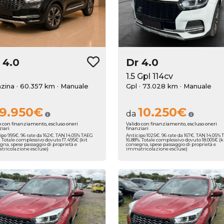
r
4.0
Dr
4.0
1.5 Gpl 114cv
zina · 60.357 km
· Manuale
Gpl · 73.028 km
· Manuale
9.950€
10.250€
da
o con finanziamento, escluso oneri
Valido con finanziamento, escluso oneri
ziari
finanziari
ipo 995€. 96 rate da 162€. TAN 14.05% TAEG
Anticipo 1025€. 96 rate da 167€. TAN 14.05%
%. Totale complessivo dovuto 17.495€ (kit
16.88%. Totale complessivo dovuto 18.005€ (k
gna, spese passaggio di proprietà e
consegna, spese passaggio di proprietà e
ricolazione escluse)
immatricolazione escluse)