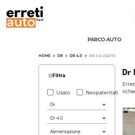
PARCO AUTO
HOME
DR
DR 4.0
DR 4.0 USATO
Dr 
Filtra
Erret
richi
Usato
Neopatentati