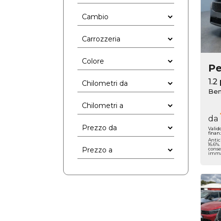
P
Ben
da
Valid
finan
Antic
16.6%
conse
immat