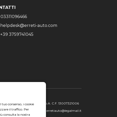
NTATTI
03311096466
helpdesk@erreti-auto.com
+39 3759741045
ietà Gruppo Italia Vendita Auto S.p.A. C.F. 13007321006
il tuo consenso, i cookie
zare il traffico. Per
PEC: erretiauto@legalmail.it
iù consulta la nostra