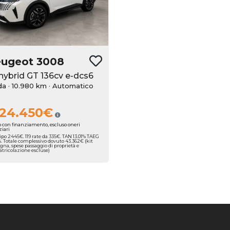
eugeot
3008
 hybrid GT 136cv e-dcs6
ida · 10.980 km
· Automatico
24.450€
o con finanziamento, escluso oneri
ziari
ipo 2445€. 119 rate da 335€. TAN 13.01% TAEG
%. Totale complessivo dovuto 43.362€ (kit
gna, spese passaggio di proprietà e
ricolazione escluse)