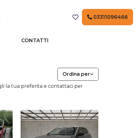
03311096466
CONTATTI
Ordina per
i la tua preferita e contattaci per