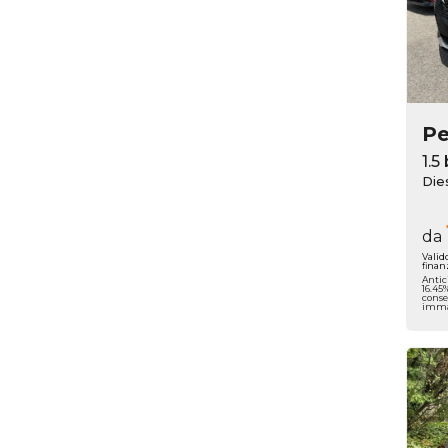
P
Die
da
Valid
finan
Antic
16.45
conse
immat