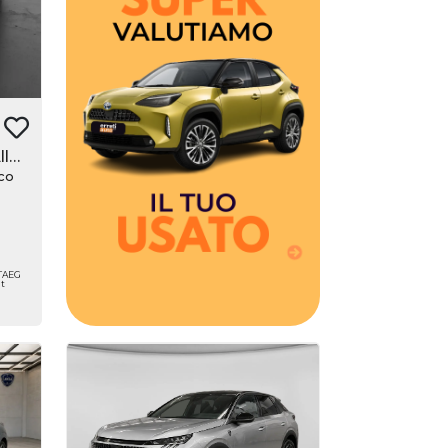
Hai una permuta?
Erreti Auto sottrae il suo
valore al momento
dell'acquisto della tua nuova
auto, con una super
valutazione aggiuntiva fino a
3250€. Hai un usato da
BlueHDi 130 S&S EAT8 Allure
rottamare? Erreti Auto ha
co
pensato a dei bonus anche
sull'usato che vale zero!
 TAEG
it