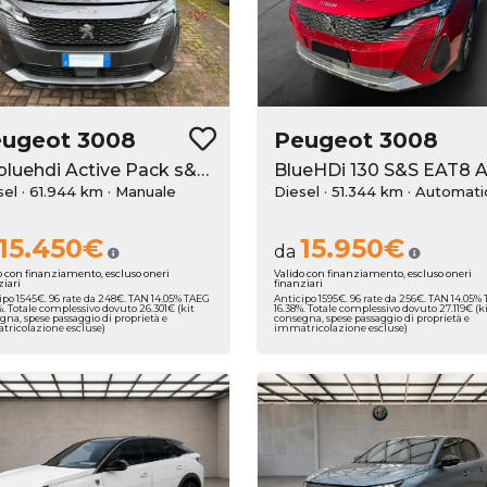
eugeot
3008
Peugeot
3008
1.5 bluehdi Active Pack s&s 130cv
sel · 61.944 km
· Manuale
Diesel · 51.344 km
· Automati
15.450€
15.950€
da
o con finanziamento, escluso oneri
Valido con finanziamento, escluso oneri
ziari
finanziari
ipo 1545€. 96 rate da 248€. TAN 14.05% TAEG
Anticipo 1595€. 96 rate da 256€. TAN 14.05%
%. Totale complessivo dovuto 26.301€ (kit
16.38%. Totale complessivo dovuto 27.119€ (k
gna, spese passaggio di proprietà e
consegna, spese passaggio di proprietà e
ricolazione escluse)
immatricolazione escluse)