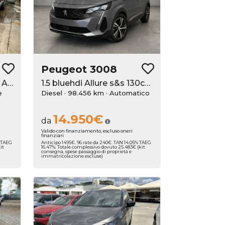
Peugeot
3008
PureTech Turbo 130 S&S Allure Pack
1.5 bluehdi Allure s&s 130cv eat8
e
Diesel · 98.456 km
· Automatico
14.950€
da
Valido con finanziamento, escluso oneri
finanziari
% TAEG
Anticipo 1495€. 96 rate da 240€. TAN 14.05% TAEG
it
16.47%. Totale complessivo dovuto 25.483€ (kit
consegna, spese passaggio di proprietà e
immatricolazione escluse)