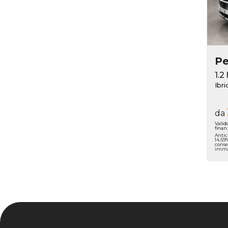
P
1.2
Ibr
da
Valid
finan
Antic
14.59
conse
immat