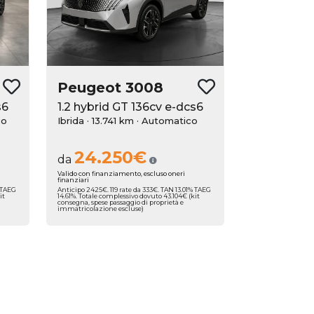
Peugeot
3008
s6
1.2 hybrid GT 136cv e-dcs6
co
Ibrida · 13.741 km
· Automatico
24.250€
da
Valido con finanziamento, escluso oneri
finanziari
% TAEG
Anticipo 2425€. 119 rate da 333€. TAN 13.01% TAEG
it
14.61%. Totale complessivo dovuto 43.104€ (kit
consegna, spese passaggio di proprietà e
immatricolazione escluse)