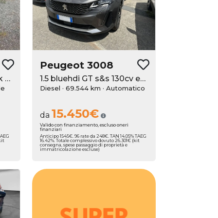
Peugeot
3008
1.2 puretech t Allure Pack s&s 130cv
1.5 bluehdi GT s&s 130cv eat8
le
Diesel · 69.544 km
· Automatico
15.450€
da
Valido con finanziamento, escluso oneri
finanziari
 TAEG
Anticipo 1545€. 96 rate da 248€. TAN 14.05% TAEG
kit
16.42%. Totale complessivo dovuto 26.301€ (kit
consegna, spese passaggio di proprietà e
immatricolazione escluse)