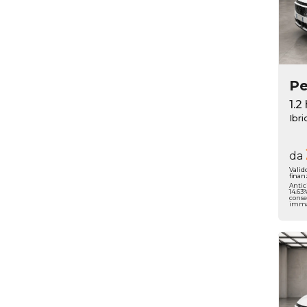
P
1.2
Ibri
da
Valid
finan
Antic
14.63
conse
immat