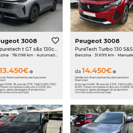
eugeot
3008
Peugeot
3008
1.2 puretech t GT s&s 130cv eat8
zina · 78.098 km
· Automatico
Benzina · 31.699 km
· Manual
13.450€
14.450€
da
o con finanziamento, escluso oneri
Valido con finanziamento, escluso oneri
ziari
finanziari
ipo 1345€. 96 rate da 217€. TAN 14.05% TAEG
Anticipo 1445€. 96 rate da 232€. TAN 14.05
. Totale complessivo dovuto 23.125€ (kit
16.51%. Totale complessivo dovuto 24.665€ (k
gna, spese passaggio di proprietà e
consegna, spese passaggio di proprietà e
ricolazione escluse)
immatricolazione escluse)