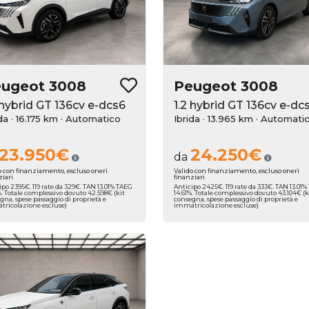
eugeot
3008
Peugeot
3008
 hybrid GT 136cv e-dcs6
1.2 hybrid GT 136cv e-dc
da · 16.175 km
· Automatico
Ibrida · 13.965 km
· Automati
23.950€
24.250€
da
o con finanziamento, escluso oneri
Valido con finanziamento, escluso oneri
ziari
finanziari
ipo 2395€. 119 rate da 329€. TAN 13.01% TAEG
Anticipo 2425€. 119 rate da 333€. TAN 13.01
%. Totale complessivo dovuto 42.598€ (kit
14.61%. Totale complessivo dovuto 43.104€ (k
gna, spese passaggio di proprietà e
consegna, spese passaggio di proprietà e
ricolazione escluse)
immatricolazione escluse)