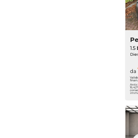
P
Die
da
Valid
finan
Antic
16.42
conse
immat