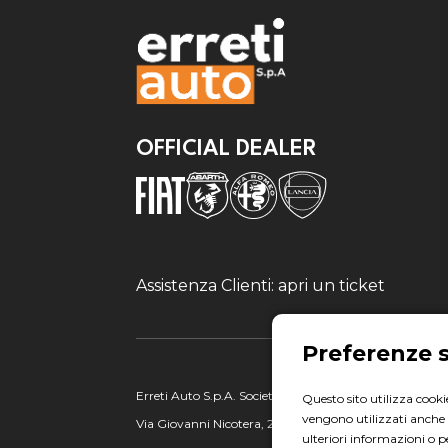
OFFICIAL DEALER
Assistenza Clienti: apri un ticket
Erreti Auto S.p.A. Società soggetta ad attività di direz
Questo sito utilizza cookie
vengono utilizzati anche p
Via Giovanni Nicotera, 29 - 00195 Roma
ulteriori informazioni o p