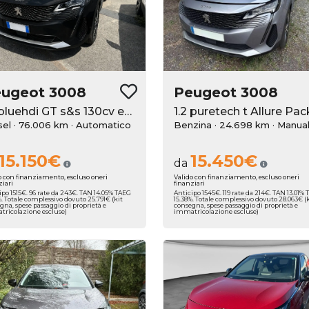
eugeot
3008
Peugeot
3008
1.5 bluehdi GT s&s 130cv eat8
sel · 76.006 km
· Automatico
Benzina · 24.698 km
· Manua
15.150€
15.450€
da
o con finanziamento, escluso oneri
Valido con finanziamento, escluso oneri
ziari
finanziari
ipo 1515€. 96 rate da 243€. TAN 14.05% TAEG
Anticipo 1545€. 119 rate da 214€. TAN 13.01%
%. Totale complessivo dovuto 25.791€ (kit
15.38%. Totale complessivo dovuto 28.063€ (
gna, spese passaggio di proprietà e
consegna, spese passaggio di proprietà e
ricolazione escluse)
immatricolazione escluse)