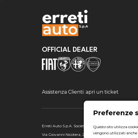
OFFICIAL DEALER
Assistenza Clienti: apri un ticket
Erreti Auto S.p.A. Società soggetta ad attività di direz
Questo sito utilizza cookie
vengono utilizzati anche p
Via Giovanni Nicotera, 29 - 00195 Roma