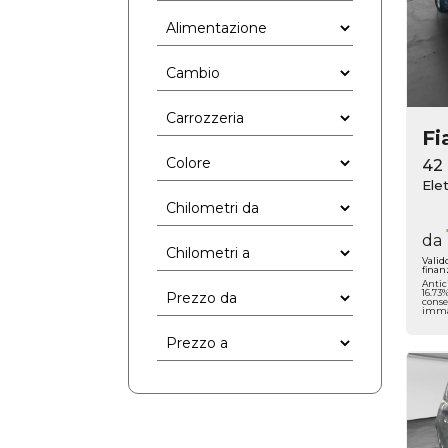
Fi
42
Elet
da
Valid
finan
Antic
16.73
conse
immat