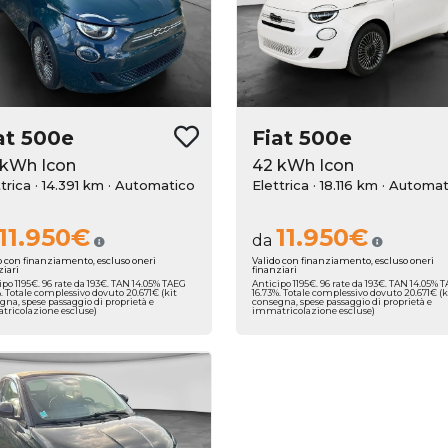
at
500e
Fiat
500e
 kWh Icon
42 kWh Icon
trica · 14.391 km
· Automatico
Elettrica · 18.116 km
· Automat
11.950€
11.950€
da
o con finanziamento, escluso oneri
Valido con finanziamento, escluso oneri
ziari
finanziari
ipo 1195€. 96 rate da 193€. TAN 14.05% TAEG
Anticipo 1195€. 96 rate da 193€. TAN 14.05% 
%. Totale complessivo dovuto 20.671€ (kit
16.73%. Totale complessivo dovuto 20.671€ (k
gna, spese passaggio di proprietà e
consegna, spese passaggio di proprietà e
ricolazione escluse)
immatricolazione escluse)