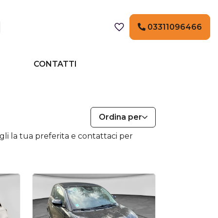
03311096466
CONTATTI
Ordina per
li la tua preferita e contattaci per