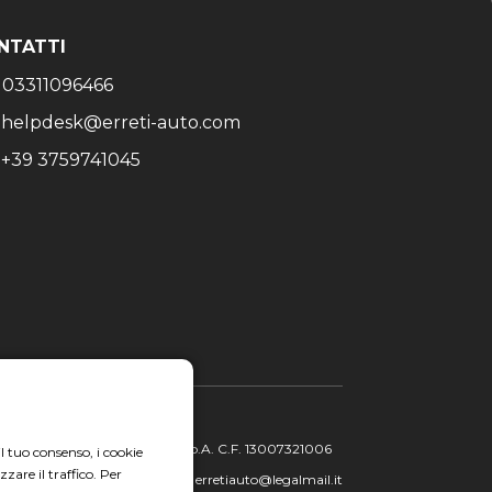
NTATTI
03311096466
helpdesk@erreti-auto.com
+39 3759741045
ietà Gruppo Italia Vendita Auto S.p.A. C.F. 13007321006
il tuo consenso, i cookie
zare il traffico. Per
PEC: erretiauto@legalmail.it