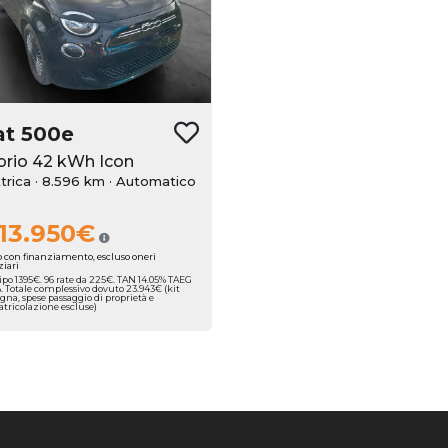
at
500e
brio 42 kWh Icon
ttrica · 8.596 km
· Automatico
13.950€
o con finanziamento, escluso oneri
ziari
ipo 1395€. 96 rate da 225€. TAN 14.05% TAEG
%. Totale complessivo dovuto 23.943€ (kit
gna, spese passaggio di proprietà e
ricolazione escluse)