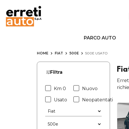
PARCO AUTO
HOME
FIAT
500E
500E USATO
Fia
Filtra
Erret
richi
Km 0
Nuovo
Usato
Neopatentati