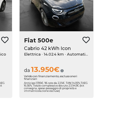
Fiat
500e
Cabrio 42 kWh Icon
ico
Elettrica · 14.024 km
· Automatico
13.950€
da
Valido con finanziamento, escluso oneri
finanziari
TAEG
Anticipo 1395€. 96 rate da 225€. TAN 14.05% TAEG
it
16.56%. Totale complessivo dovuto 23.943€ (kit
consegna, spese passaggio di proprietà e
immatricolazione escluse)