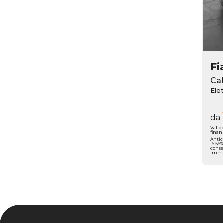
Fi
Ca
Ele
da
Valid
finan
Antic
16.56
conse
immat