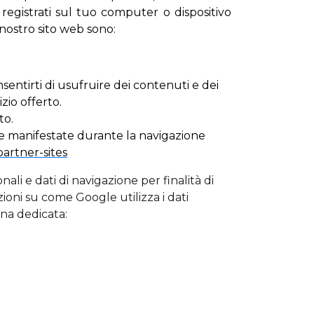
i e registrati sul tuo computer o dispositivo
l nostro sito web sono:
sentirti di usufruire dei contenuti e dei
izio offerto.
to.
enze manifestate durante la navigazione
partner-sites
li e dati di navigazione per finalità di
ioni su come Google utilizza i dati
gina dedicata: