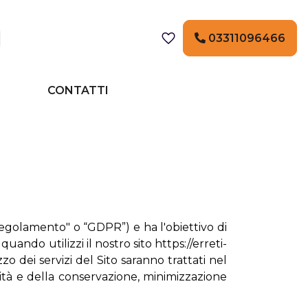
03311096466
CONTATTI
Regolamento" o “GDPR”) e ha l'obiettivo di
ando utilizzi il nostro sito https://erreti-
zzo dei servizi del Sito saranno trattati nel
alità e della conservazione, minimizzazione