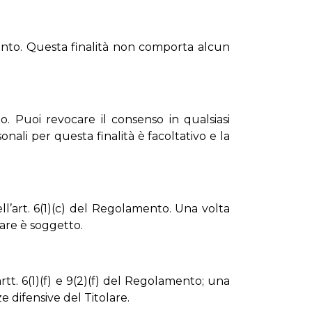
olamento. Questa finalità non comporta alcun
to. Puoi revocare il consenso in qualsiasi
ali per questa finalità è facoltativo e la
ell’art. 6(1)(c) del Regolamento. Una volta
lare è soggetto.
 artt. 6(1)(f) e 9(2)(f) del Regolamento; una
e difensive del Titolare.