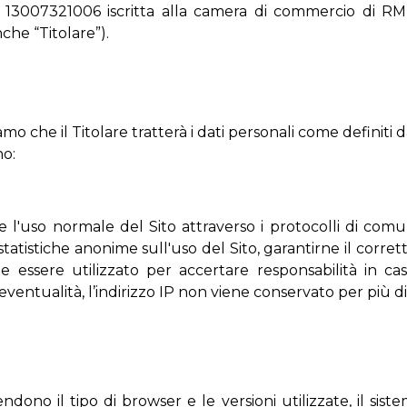
13007321006 iscritta alla camera di commercio di RM 141
he “Titolare”).
mo che il Titolare tratterà i dati personali come definiti 
no:
te l'uso normale del Sito attraverso i protocolli di com
statistiche anonime sull'uso del Sito, garantirne il corr
be essere utilizzato per accertare responsabilità in ca
ventualità, l’indirizzo IP non viene conservato per più di 
ono il tipo di browser e le versioni utilizzate, il siste