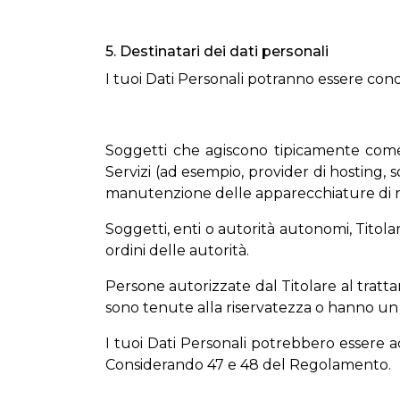
5. Destinatari dei dati personali
I tuoi Dati Personali potranno essere condiv
Soggetti che agiscono tipicamente come 
Servizi (ad esempio, provider di hosting, 
manutenzione delle apparecchiature di ret
Soggetti, enti o autorità autonomi, Titolar
ordini delle autorità.
Persone autorizzate dal Titolare al tratta
sono tenute alla riservatezza o hanno un 
I tuoi Dati Personali potrebbero essere acces
Considerando 47 e 48 del Regolamento.