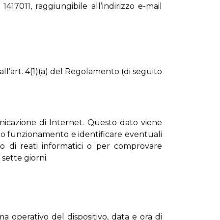
7011, raggiungibile all’indirizzo e-mail
dall’art. 4(1)(a) del Regolamento (di seguito
unicazione di Internet. Questo dato viene
etto funzionamento e identificare eventuali
so di reati informatici o per comprovare
sette giorni.
ma operativo del dispositivo, data e ora di