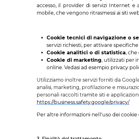
accesso, il provider di servizi Internet e a
mobile, che vengono ritrasmessi ai siti web 
Cookie tecnici di navigazione o s
servizi richiesti, per attivare specifiche
Cookie analitici o di statistica
, che
Cookie di marketing
, utilizzati pe
online. Vedasi ad esempio privacy pol
Utilizziamo inoltre servizi forniti da Goog
analisi, marketing, profilazione e misuraz
personali raccolti tramite siti e applicazion
https://business.safety.google/privacy/
Per altre informazioni nell'uso dei cookie
3. Finalità del trattamento