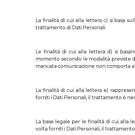
La finalità di cui alla lettera c) si basa 
trattamento di Dati Personali.
Le finalità di cui alla lettera d) si bas
momento secondo le modalità previste dall
mancata comunicazione non comporta a
La finalità di cui alla lettera e) rappres
forniti i Dati Personali, il trattamento è 
La base legale per le finalità di cui alla l
volta forniti i Dati Personali, il trattame