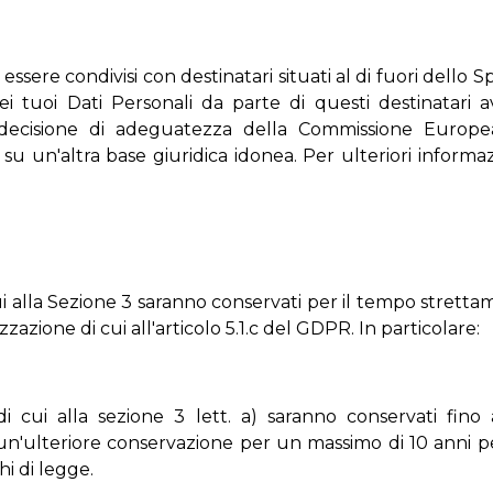
essere condivisi con destinatari situati al di fuori dell
 dei tuoi Dati Personali da parte di questi destinatari
a decisione di adeguatezza della Commissione Europea
un'altra base giuridica idonea. Per ulteriori informazioni
i cui alla Sezione 3 saranno conservati per il tempo stret
izzazione di cui all'articolo 5.1.c del GDPR. In particolare:
à di cui alla sezione 3 lett. a) saranno conservati fi
n'ulteriore conservazione per un massimo di 10 anni per
i di legge.