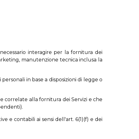
cessario interagire per la fornitura dei
 marketing, manutenzione tecnica inclusa la
 personali in base a disposizioni di legge o
 correlate alla fornitura dei Servizi e che
pendenti).
e e contabili ai sensi dell'art. 6(1)(f) e dei