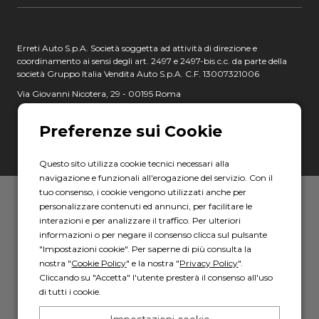
Erreti Auto S.p.A. Società soggetta ad attività di direzione e
coordinamento ai sensi degli art. 2497 e 2497-bis c.c. da parte della
società Gruppo Italia Vendita Auto S.p.A. C.F. 13007321006
Via Giovanni Nicotera, 29 - 00195 Roma
C.F. e P.IVA: 17967781000
PEC: erretiauto@legalmail.it
Questo sito utilizza cookie tecnici necessari alla
navigazione e funzionali all'erogazione del servizio. Con il
tuo consenso, i cookie vengono utilizzati anche per
Privacy policy
-
Cookie policy
personalizzare contenuti ed annunci, per facilitare le
interazioni e per analizzare il traffico. Per ulteriori
Powered by AD HOC
informazioni o per negare il consenso clicca sul pulsante
"Impostazioni cookie". Per saperne di più consulta la
nostra "
Cookie Policy
" e la nostra "
Privacy Policy
".
Cliccando su "Accetta" l'utente presterà il consenso all'uso
di tutti i cookie.