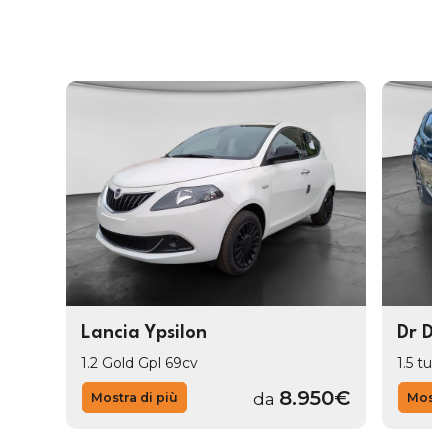
Lancia Ypsilon
Dr Dr
1.2 Gold Gpl 69cv
1.5 tur
8.950€
da
Mostra di più
Mostra