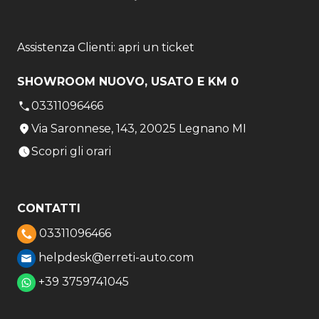
Assistenza Clienti: apri un ticket
SHOWROOM NUOVO, USATO E KM 0
03311096466
Via Saronnese, 143, 20025 Legnano MI
Scopri gli orari
CONTATTI
03311096466
helpdesk@erreti-auto.com
+39 3759741045