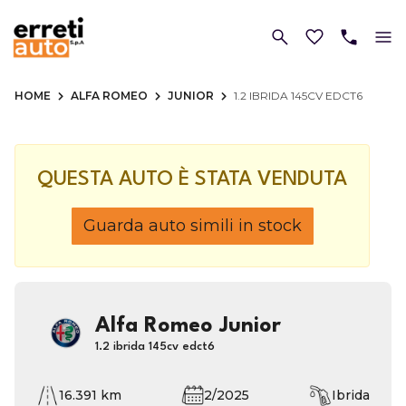
HOME
ALFA ROMEO
JUNIOR
1.2 IBRIDA 145CV EDCT6
QUESTA AUTO È STATA VENDUTA
Guarda auto simili in stock
Alfa Romeo Junior
1.2 ibrida 145cv edct6
16.391 km
2/2025
Ibrida