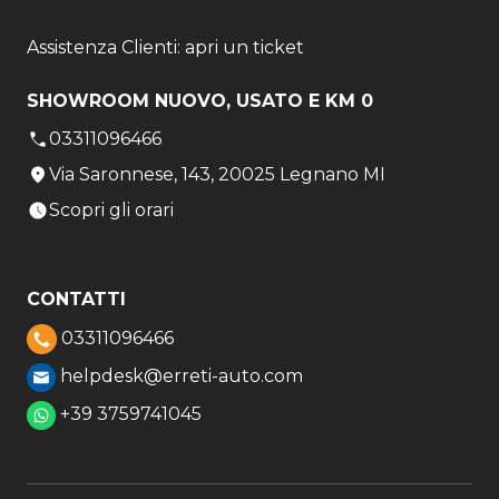
Assistenza Clienti: apri un ticket
SHOWROOM NUOVO, USATO E KM 0
03311096466
Via Saronnese, 143, 20025 Legnano MI
Scopri gli orari
CONTATTI
03311096466
helpdesk@erreti-auto.com
+39 3759741045