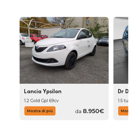
Lancia Ypsilon
Dr Dr
1.2 Gold Gpl 69cv
1.5 tur
8.950€
da
Mostra di più
Mostra