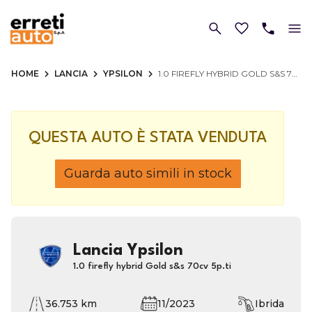
HOME
LANCIA
YPSILON
1.0 FIREFLY HYBRID GOLD S&S 70CV 5P.TI
QUESTA AUTO È STATA VENDUTA
Guarda auto simili in stock
Lancia Ypsilon
1.0 firefly hybrid Gold s&s 70cv 5p.ti
36.753 km
11/2023
Ibrida