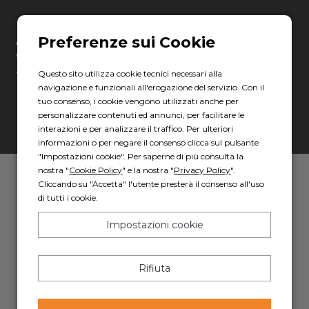
Erreti Auto S.p.A. Società soggetta ad attività di direzione e
coordinamento ai sensi degli art. 2497 e 2497-bis c.c. da parte della
società Gruppo Italia Vendita Auto S.p.A. C.F. 13007321006
Questo sito utilizza cookie tecnici necessari alla
Via Giovanni Nicotera, 29 - 00195 Roma
navigazione e funzionali all'erogazione del servizio. Con il
C.F. e P.IVA: 17967781000
tuo consenso, i cookie vengono utilizzati anche per
PEC: erretiauto@legalmail.it
personalizzare contenuti ed annunci, per facilitare le
interazioni e per analizzare il traffico. Per ulteriori
informazioni o per negare il consenso clicca sul pulsante
"Impostazioni cookie". Per saperne di più consulta la
nostra "
Cookie Policy
" e la nostra "
Privacy Policy
".
Privacy policy
-
Cookie policy
Cliccando su "Accetta" l'utente presterà il consenso all'uso
di tutti i cookie.
Powered by AD HOC
Impostazioni cookie
Rifiuta