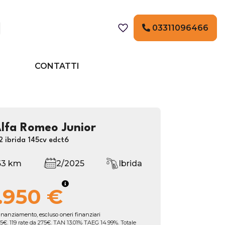
03311096466
CONTATTI
lfa Romeo Junior
2 ibrida 145cv edct6
63 km
2/2025
Ibrida
.950 €
inanziamento, escluso oneri finanziari
5€. 119 rate da 275€. TAN 13.01% TAEG 14.99%. Totale