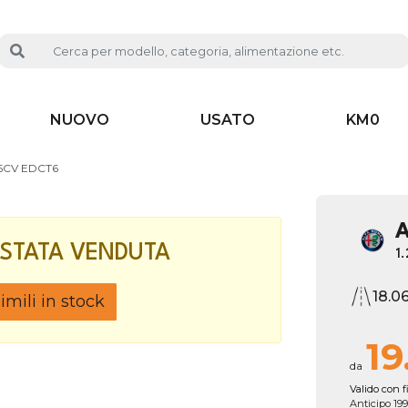
NUOVO
USATO
KM0
45CV EDCT6
A
 STATA VENDUTA
1.
18.0
mili in stock
19
da
Valido con f
Anticipo 199