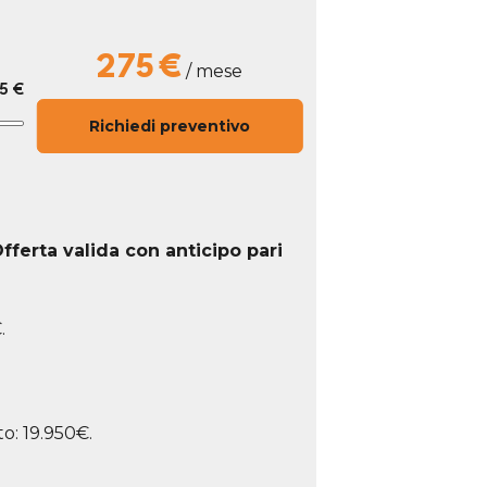
275
€
/ mese
5 €
Richiedi preventivo
fferta valida con anticipo pari
.
o: 19.950€.