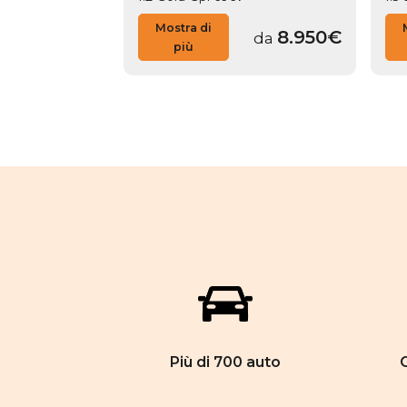
Mostra di
9.950€
8.950€
da
da
più
Più di 700 auto
C