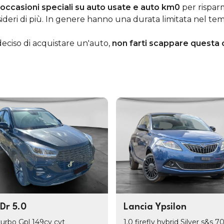
occasioni speciali su auto usate e auto km0
per rispar
ideri di più. In genere hanno una durata limitata nel te
deciso di acquistare un'auto,
non farti scappare questa 
 Dr 5.0
Lancia Ypsilon
 turbo Gpl 149cv cvt
1.0 firefly hybrid Silver s&s 7