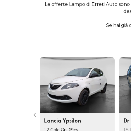
Le offerte Lampo di Erreti Auto sono
des
Se hai già 
Lancia Ypsilon
Dr
v
1.2 Gold Gpl 69cv
1.5