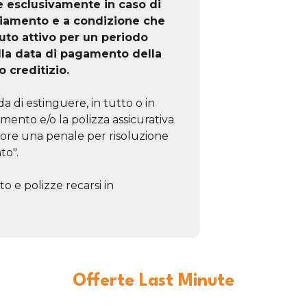
e esclusivamente in caso di
ziamento e a condizione che
to attivo per un periodo
lla data di pagamento della
o creditizio.
a di estinguere, in tutto o in
amento e/o la polizza assicurativa
tore una penale per risoluzione
to".
o e polizze recarsi in
Offerte Last Minute