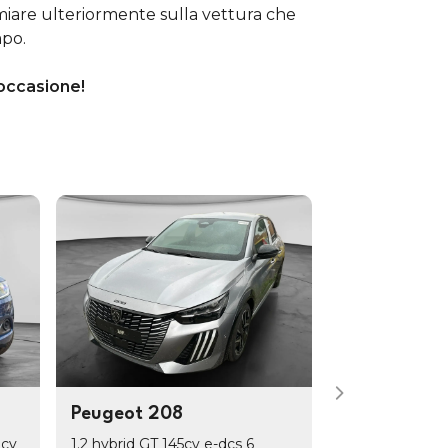
miare ulteriormente sulla vettura che
mpo.
occasione!
Peugeot 208
Jeep Aveng
0cv
1.2 hybrid GT 145cv e-dcs 6
1.2 turbo Sum