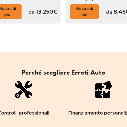
Mostra di
Mostra di
13.250€
8.45
da
da
più
più
Perché scegliere Erreti Auto
ontrolli professionali
Finanziamento personali