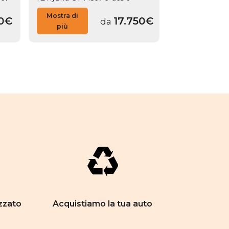
Mostra di
Mostra di
0€
17.750€
da
più
più
zzato
Acquistiamo la tua auto