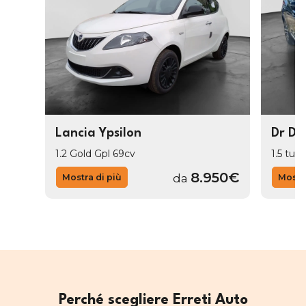
Lancia Ypsilon
Dr Dr
1.2 Gold Gpl 69cv
1.5 tur
8.950€
da
Mostra di più
Mostra
Perché scegliere Erreti Auto