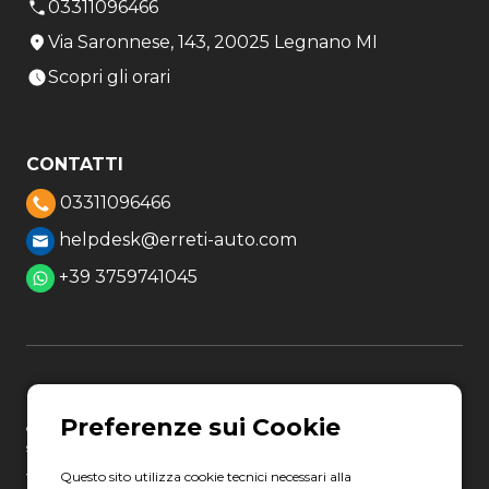
03311096466
Via Saronnese, 143, 20025 Legnano MI
Scopri gli orari
CONTATTI
03311096466
helpdesk@erreti-auto.com
+39 3759741045
Erreti Auto S.p.A. Società soggetta ad attività di direzione e
coordinamento ai sensi degli art. 2497 e 2497-bis c.c. da parte della
società Gruppo Italia Vendita Auto S.p.A. C.F. 13007321006
Questo sito utilizza cookie tecnici necessari alla
Via Giovanni Nicotera, 29 - 00195 Roma