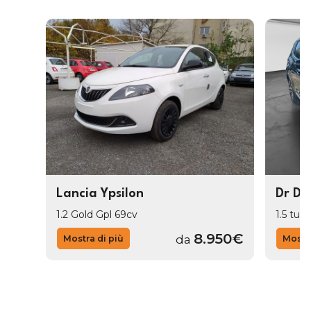
Lancia Ypsilon
Dr Dr
1.2 Gold Gpl 69cv
1.5 tur
8.950€
da
Mostra di più
Mostra