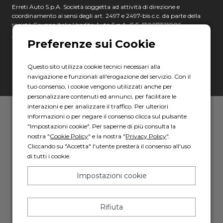
Erreti Auto S.p.A. Società soggetta ad attività di direzione e
coordinamento ai sensi degli art. 2497 e 2497-bis c.c. da parte della
società Gruppo Italia Vendita Auto S.p.A. C.F. 13007321006
Via Giovanni Nicotera, 29 - 00195 Roma
C.F. e P.IVA: 17967781000
Questo sito utilizza cookie tecnici necessari alla
PEC: erretiauto@legalmail.it
navigazione e funzionali all'erogazione del servizio. Con il
tuo consenso, i cookie vengono utilizzati anche per
personalizzare contenuti ed annunci, per facilitare le
interazioni e per analizzare il traffico. Per ulteriori
Privacy policy
-
Cookie policy
informazioni o per negare il consenso clicca sul pulsante
"Impostazioni cookie". Per saperne di più consulta la
Powered by AD HOC
nostra "
Cookie Policy
" e la nostra "
Privacy Policy
".
Cliccando su "Accetta" l'utente presterà il consenso all'uso
di tutti i cookie.
Impostazioni cookie
Rifiuta