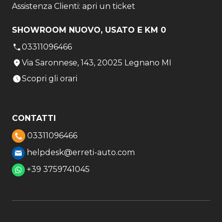
Assistenza Clienti: apri un ticket
SHOWROOM NUOVO, USATO E KM 0
03311096466
Via Saronnese, 143, 20025 Legnano MI
Scopri gli orari
CONTATTI
03311096466
helpdesk@erreti-auto.com
+39 3759741045