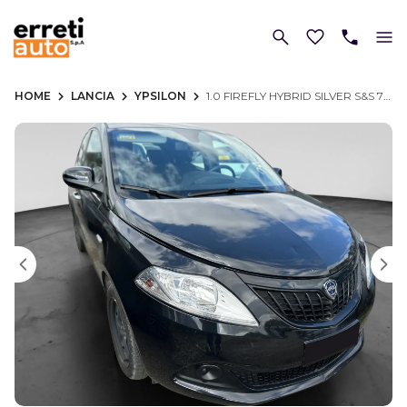
HOME
LANCIA
YPSILON
1.0 FIREFLY HYBRID SILVER S&S 70CV