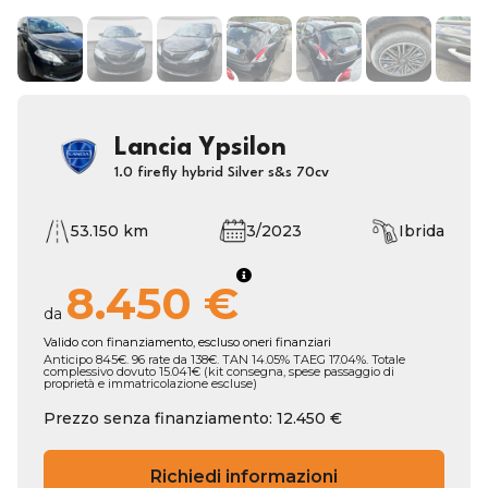
Lancia Ypsilon
1.0 firefly hybrid Silver s&s 70cv
53.150 km
3/2023
Ibrida
8.450 €
da
Valido con finanziamento, escluso oneri finanziari
Anticipo 845€. 96 rate da 138€. TAN 14.05% TAEG 17.04%. Totale
complessivo dovuto 15.041€ (kit consegna, spese passaggio di
proprietà e immatricolazione escluse)
Prezzo senza finanziamento: 12.450 €
Richiedi informazioni