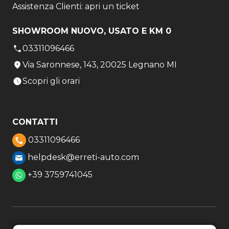
Assistenza Clienti: apri un ticket
SHOWROOM NUOVO, USATO E KM 0
03311096466
Via Saronnese, 143, 20025 Legnano MI
Scopri gli orari
CONTATTI
03311096466
helpdesk@erreti-auto.com
+39 3759741045