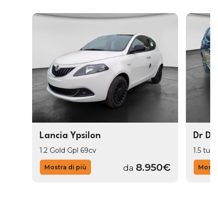
Lancia Ypsilon
Dr Dr
1.2 Gold Gpl 69cv
1.5 tur
8.950€
da
Mostra di più
Mostra