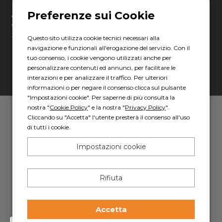
Erreti Auto S.p.A. Società soggetta ad attività di direzione e
coordinamento ai sensi degli art. 2497 e 2497-bis c.c. da parte della
società Gruppo Italia Vendita Auto S.p.A. C.F. 13007321006
Questo sito utilizza cookie tecnici necessari alla
Via Giovanni Nicotera, 29 - 00195 Roma
navigazione e funzionali all'erogazione del servizio. Con il
C.F. e P.IVA: 17967781000
tuo consenso, i cookie vengono utilizzati anche per
PEC: erretiauto@legalmail.it
personalizzare contenuti ed annunci, per facilitare le
interazioni e per analizzare il traffico. Per ulteriori
informazioni o per negare il consenso clicca sul pulsante
"Impostazioni cookie". Per saperne di più consulta la
nostra "
Cookie Policy
" e la nostra "
Privacy Policy
".
Privacy policy
-
Cookie policy
Cliccando su "Accetta" l'utente presterà il consenso all'uso
di tutti i cookie.
Powered by AD HOC
Impostazioni cookie
Rifiuta
Accetta