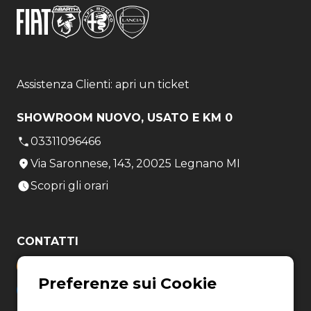
Assistenza Clienti: apri un ticket
SHOWROOM NUOVO, USATO E KM 0
03311096466
Via Saronnese, 143, 20025 Legnano MI
Scopri gli orari
CONTATTI
03311096466
helpdesk@erreti-auto.com