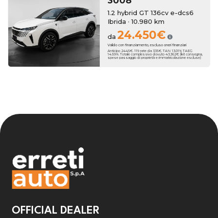
3008
1.2 hybrid GT 136cv e-dcs6
Ibrida · 10.980 km
24.450€
da
Valido con finanziamento, escluso oneri finanziari
Anticipo 2445€. 119 rate da 335€. TAN 13.01% TAEG
14.59%. Totale complessivo dovuto 43.362€ (kit consegna,
spese passaggio di proprietà e immatricolazione escluse)
OFFICIAL DEALER