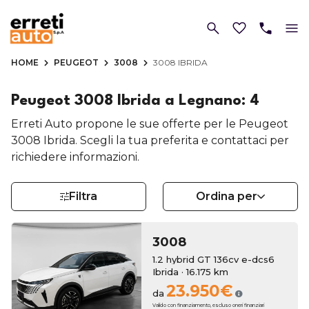
HOME
PEUGEOT
3008
3008 IBRIDA
Peugeot 3008 Ibrida a Legnano: 4
Erreti Auto propone le sue offerte per le Peugeot
3008 Ibrida. Scegli la tua preferita e contattaci per
richiedere informazioni.
Filtra
Ordina per
3008
1.2 hybrid GT 136cv e-dcs6
Ibrida · 16.175 km
23.950€
da
Valido con finanziamento, escluso oneri finanziari