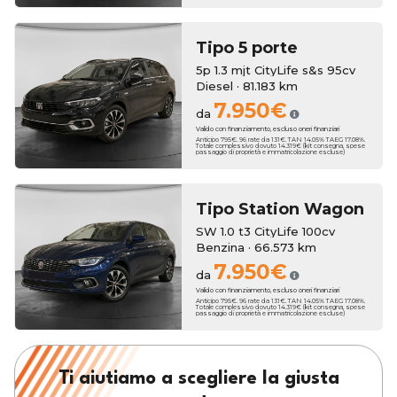
Tipo 5 porte
5p 1.3 mjt CityLife s&s 95cv
Diesel · 81.183 km
7.950€
da
Valido con finanziamento, escluso oneri finanziari
Anticipo 795€. 96 rate da 131€. TAN 14.05% TAEG 17.08%.
Totale complessivo dovuto 14.319€ (kit consegna, spese
passaggio di proprietà e immatricolazione escluse)
Tipo Station Wagon
SW 1.0 t3 CityLife 100cv
Benzina · 66.573 km
7.950€
da
Valido con finanziamento, escluso oneri finanziari
Anticipo 795€. 96 rate da 131€. TAN 14.05% TAEG 17.08%.
Totale complessivo dovuto 14.319€ (kit consegna, spese
passaggio di proprietà e immatricolazione escluse)
Ti aiutiamo a scegliere la giusta