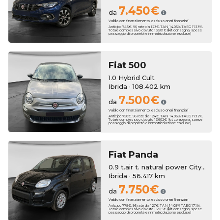
7.450€
da
Valido con finanziamento, escluso oneri finanziari
Anticipo 745€. 96 rate da 123€. TAN 14.05% TAEG 17.13%.
Totale complessivo dovuto 13.501€ (kit consegna, spese
passaggio di proprietà e immatricolazione escluse)
Fiat
500
1.0 Hybrid Cult
Ibrida · 108.402 km
7.500€
da
Valido con finanziamento, escluso oneri finanziari
Anticipo 750€. 96 rate da 124€. TAN 14.05% TAEG 17.12%.
Totale complessivo dovuto 13.602€ (kit consegna, spese
passaggio di proprietà e immatricolazione escluse)
Fiat
Panda
0.9 t.air t. natural power City Life 70cv 5p.ti
Ibrida · 56.417 km
7.750€
da
Valido con finanziamento, escluso oneri finanziari
Anticipo 775€. 96 rate da 127€. TAN 14.05% TAEG 17.1%.
Totale complessivo dovuto 13.915€ (kit consegna, spese
passaggio di proprietà e immatricolazione escluse)