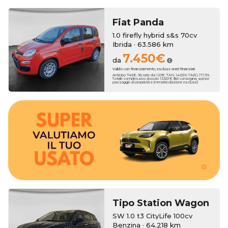
Fiat
Panda
1.0 firefly hybrid s&s 70cv
Ibrida · 63.586 km
7.450€
da
Valido con finanziamento, escluso oneri finanziari
Anticipo 745€. 96 rate da 123€. TAN 14.05% TAEG 17.13%.
Totale complessivo dovuto 13.501€ (kit consegna, spese
passaggio di proprietà e immatricolazione escluse)
bonus anche sull'usato che vale zero!
3250€. Hai un usato da rottamare? Erreti Auto ha pensato a dei
tua nuova auto, con una super valutazione aggiuntiva fino a
Erreti Auto sottrae il suo valore al momento dell'acquisto della
Hai una permuta?
Tipo Station Wagon
SW 1.0 t3 CityLife 100cv
Benzina · 64.218 km