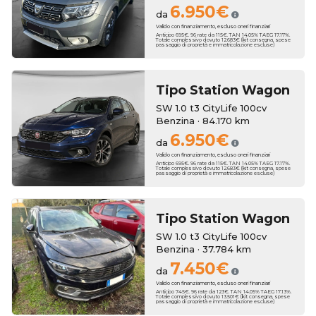
6.950€
da
Valido con finanziamento, escluso oneri finanziari
Anticipo 695€. 96 rate da 115€. TAN 14.05% TAEG 17.17%.
Totale complessivo dovuto 12.683€ (kit consegna, spese
passaggio di proprietà e immatricolazione escluse)
Tipo Station Wagon
SW 1.0 t3 CityLife 100cv
Benzina · 84.170 km
6.950€
da
Valido con finanziamento, escluso oneri finanziari
Anticipo 695€. 96 rate da 115€. TAN 14.05% TAEG 17.17%.
Totale complessivo dovuto 12.683€ (kit consegna, spese
passaggio di proprietà e immatricolazione escluse)
Tipo Station Wagon
SW 1.0 t3 CityLife 100cv
Benzina · 37.784 km
7.450€
da
Valido con finanziamento, escluso oneri finanziari
Anticipo 745€. 96 rate da 123€. TAN 14.05% TAEG 17.13%.
Totale complessivo dovuto 13.501€ (kit consegna, spese
passaggio di proprietà e immatricolazione escluse)