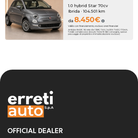
1.0 hybrid Star 70cv
Ibrida · 104.501 km
8.450€
da
Valido con finanziamento, escluso oneri finanziari
Anticipo 845€. 96 rate da 138€. TAN 14.05% TAEG 17.04%.
Totale complessivo dovuto 15.041€ (kit consegna, spese
passaggio di proprietà e immatricolazione escluse)
OFFICIAL DEALER