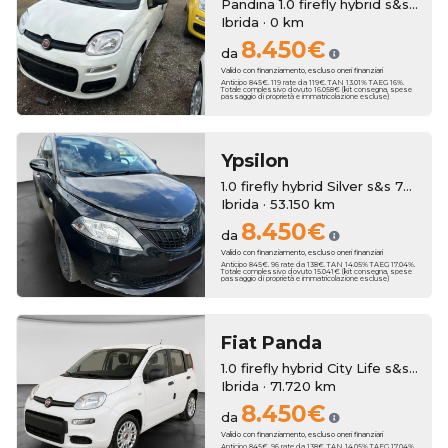
Pandina 1.0 firefly hybrid s&s 70cv 5p.ti
Ibrida · 0 km
8.450€
da
Valido con finanziamento, escluso oneri finanziari
Anticipo 845€. 119 rate da 119€. TAN 13.01% TAEG 16%.
Totale complessivo dovuto 16.058€ (kit consegna, spese
passaggio di proprietà e immatricolazione escluse)
Ypsilon
1.0 firefly hybrid Silver s&s 70cv
Ibrida · 53.150 km
8.450€
da
Valido con finanziamento, escluso oneri finanziari
Anticipo 845€. 96 rate da 138€. TAN 14.05% TAEG 17.04%.
Totale complessivo dovuto 15.041€ (kit consegna, spese
passaggio di proprietà e immatricolazione escluse)
Fiat
Panda
1.0 firefly hybrid City Life s&s 70cv 5p.ti
Ibrida · 71.720 km
8.450€
da
Valido con finanziamento, escluso oneri finanziari
Anticipo 845€. 96 rate da 138€. TAN 14.05% TAEG 17.04%.