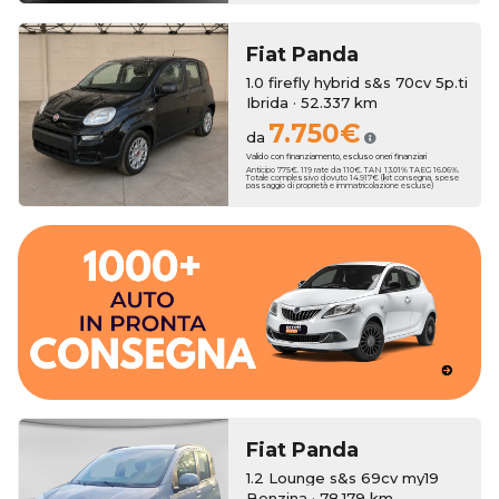
Fiat
Panda
1.0 firefly hybrid s&s 70cv 5p.ti
Ibrida · 52.337 km
7.750€
da
Valido con finanziamento, escluso oneri finanziari
Anticipo 775€. 119 rate da 110€. TAN 13.01% TAEG 16.06%.
Totale complessivo dovuto 14.917€ (kit consegna, spese
passaggio di proprietà e immatricolazione escluse)
dall'esperienza del nostro Team.
migliori marchi accompagnato passa dopo passo
Concediti l'auto perfetta sceglienda fra oltre 600 vetture dei
consegna rapida.
un'ampia scelta di auto km zero che ti garantiranno la
Erreti Auto propone una selezione accurata di vetture usate e
Fiat
Panda
1.2 Lounge s&s 69cv my19
Benzina · 78.179 km