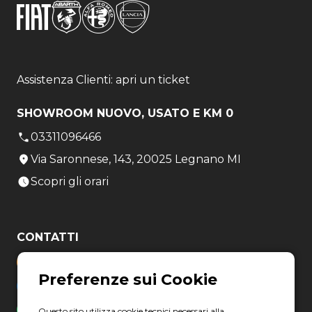
Assistenza Clienti: apri un ticket
SHOWROOM NUOVO, USATO E KM 0
03311096466
Via Saronnese, 143, 20025 Legnano MI
Scopri gli orari
CONTATTI
03311096466
helpdesk@erreti-auto.com
+39 3759741045
Questo sito utilizza cookie tecnici necessari alla