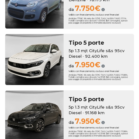
7.750€
da
Valido con finanziamento, escluso oneri finanziari
Anticipo 775€. 96 rate da 127€. TAN 14.05% TAEG 17.1%.
Totale complessivo dovuto 13.915€ (kit consegna, spese
passaggio di proprietà e immatricolazione escluse)
Tipo 5 porte
5p 1.3 mjt CityLife s&s 95cv
Diesel · 92.400 km
7.950€
da
Valido con finanziamento, escluso oneri finanziari
Anticipo 795€. 96 rate da 131€. TAN 14.05% TAEG 17.08%.
Totale complessivo dovuto 14.319€ (kit consegna, spese
passaggio di proprietà e immatricolazione escluse)
Tipo 5 porte
5p 1.3 mjt CityLife s&s 95cv
Diesel · 91.168 km
7.950€
da
Valido con finanziamento, escluso oneri finanziari
Anticipo 795€. 96 rate da 131€. TAN 14.05% TAEG 17.08%.
Totale complessivo dovuto 14.319€ (kit consegna, spese
passaggio di proprietà e immatricolazione escluse)