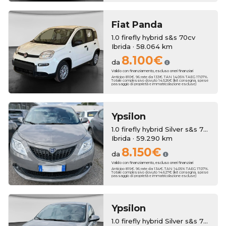
Fiat
Panda
1.0 firefly hybrid s&s 70cv
Ibrida · 58.064 km
8.100€
da
Valido con finanziamento, escluso oneri finanziari
Anticipo 810€. 96 rate da 133€. TAN 14.05% TAEG 17.07%.
Totale complessivo dovuto 14.526€ (kit consegna, spese
passaggio di proprietà e immatricolazione escluse)
Ypsilon
1.0 firefly hybrid Silver s&s 70cv
Ibrida · 59.290 km
8.150€
da
Valido con finanziamento, escluso oneri finanziari
Anticipo 815€. 96 rate da 134€. TAN 14.05% TAEG 17.07%.
Totale complessivo dovuto 14.627€ (kit consegna, spese
passaggio di proprietà e immatricolazione escluse)
Ypsilon
1.0 firefly hybrid Silver s&s 70cv 5p.ti