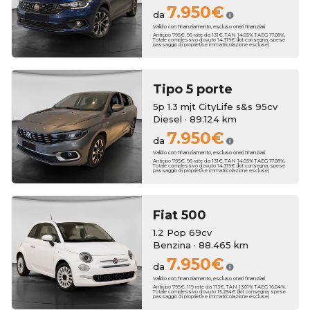
7.950€
da
Valido con finanziamento, escluso oneri finanziari
Anticipo 795€. 96 rate da 131€. TAN 14.05% TAEG 17.08%.
Totale complessivo dovuto 14.319€ (kit consegna, spese
passaggio di proprietà e immatricolazione escluse)
Tipo 5 porte
5p 1.3 mjt CityLife s&s 95cv
Diesel · 89.124 km
7.950€
da
Valido con finanziamento, escluso oneri finanziari
Anticipo 795€. 96 rate da 131€. TAN 14.05% TAEG 17.08%.
Totale complessivo dovuto 14.319€ (kit consegna, spese
passaggio di proprietà e immatricolazione escluse)
Fiat
500
1.2 Pop 69cv
Benzina · 88.465 km
7.950€
da
Valido con finanziamento, escluso oneri finanziari
Anticipo 795€. 119 rate da 113€. TAN 13.01% TAEG 16.04%.
Totale complessivo dovuto 15.294€ (kit consegna, spese
passaggio di proprietà e immatricolazione escluse)