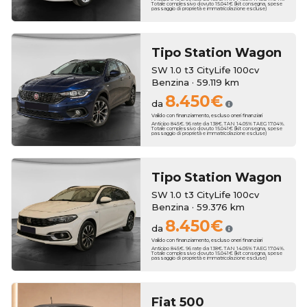
Totale complessivo dovuto 15.041€ (kit consegna, spese
passaggio di proprietà e immatricolazione escluse)
Tipo Station Wagon
SW 1.0 t3 CityLife 100cv
Benzina · 59.119 km
8.450€
da
Valido con finanziamento, escluso oneri finanziari
Anticipo 845€. 96 rate da 138€. TAN 14.05% TAEG 17.04%.
Totale complessivo dovuto 15.041€ (kit consegna, spese
passaggio di proprietà e immatricolazione escluse)
Tipo Station Wagon
SW 1.0 t3 CityLife 100cv
Benzina · 59.376 km
8.450€
da
Valido con finanziamento, escluso oneri finanziari
Anticipo 845€. 96 rate da 138€. TAN 14.05% TAEG 17.04%.
Totale complessivo dovuto 15.041€ (kit consegna, spese
passaggio di proprietà e immatricolazione escluse)
Fiat
500