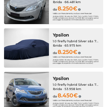
Ibrida · 66.481 km
8.250€
da
Valido con finanziamento, escluso oneri finanziari
Anticipo 825€. 96 rate da 135€. TAN 14.05% TAEG 17.06%.
Totale complessivo dovuto 14.733€ (kit consegna, spese
passaggio di proprietà e immatricolazione escluse)
Ypsilon
1.0 firefly hybrid Silver s&s 70cv 5p.ti
Ibrida · 65.975 km
8.250€
da
Valido con finanziamento, escluso oneri finanziari
Anticipo 825€. 96 rate da 135€. TAN 14.05% TAEG 17.06%.
Totale complessivo dovuto 14.733€ (kit consegna, spese
passaggio di proprietà e immatricolazione escluse)
Ypsilon
1.0 firefly hybrid Silver s&s 70cv
Ibrida · 53.958 km
8.450€
da
Valido con finanziamento, escluso oneri finanziari
Anticipo 845€. 96 rate da 138€. TAN 14.05% TAEG 17.04%.
Totale complessivo dovuto 15.041€ (kit consegna, spese
passaggio di proprietà e immatricolazione escluse)