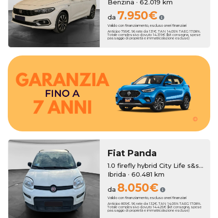
Benzina · 62.019 km
7.950€
da
Valido con finanziamento, escluso oneri finanziari
Anticipo 795€. 96 rate da 131€. TAN 14.05% TAEG 17.08%.
Totale complessivo dovuto 14.319€ (kit consegna, spese
passaggio di proprietà e immatricolazione escluse)
estendere la copertura fino a 7 anni.
In entrambi i casi, al momento dell'acquisto, puoi scegliere di
beneficerai di un anno di garanzia Erreti Auto.
madre, al pari delle auto nuove, mentre sui modelli usati
Le vetture km zero godono di due anni di garanzia di casa
Fiat
Panda
1.0 firefly hybrid City Life s&s 70cv
Ibrida · 60.481 km
8.050€
da
Valido con finanziamento, escluso oneri finanziari
Anticipo 805€. 96 rate da 132€. TAN 14.05% TAEG 17.08%.
Totale complessivo dovuto 14.425€ (kit consegna, spese
passaggio di proprietà e immatricolazione escluse)