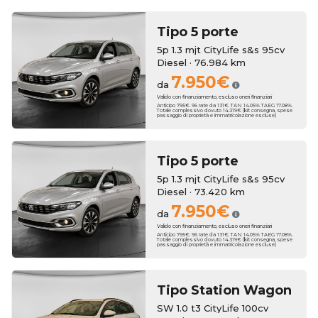
Tipo 5 porte
5p 1.3 mjt CityLife s&s 95cv
Diesel · 76.984 km
7.950€
da
Valido con finanziamento, escluso oneri finanziari
Anticipo 795€. 96 rate da 131€. TAN 14.05% TAEG 17.08%.
Totale complessivo dovuto 14.319€ (kit consegna, spese
passaggio di proprietà e immatricolazione escluse)
Tipo 5 porte
5p 1.3 mjt CityLife s&s 95cv
Diesel · 73.420 km
7.950€
da
Valido con finanziamento, escluso oneri finanziari
Anticipo 795€. 96 rate da 131€. TAN 14.05% TAEG 17.08%.
Totale complessivo dovuto 14.319€ (kit consegna, spese
passaggio di proprietà e immatricolazione escluse)
Tipo Station Wagon
SW 1.0 t3 CityLife 100cv