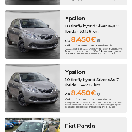
Ypsilon
1.0 firefly hybrid Silver s&s 70cv
Ibrida · 53.156 km
8.450€
da
Valido con finanziamento, escluso oneri finanziari
Anticipo 845€. 96 rate da 138€. TAN 14.05% TAEG 17.04%.
Totale complessivo dovuto 15.041€ (kit consegna, spese
passaggio di proprietà e immatricolazione escluse)
Ypsilon
1.0 firefly hybrid Silver s&s 70cv
Ibrida · 54.772 km
8.450€
da
Valido con finanziamento, escluso oneri finanziari
Anticipo 845€. 96 rate da 138€. TAN 14.05% TAEG 17.04%.
Totale complessivo dovuto 15.041€ (kit consegna, spese
passaggio di proprietà e immatricolazione escluse)
Fiat
Panda