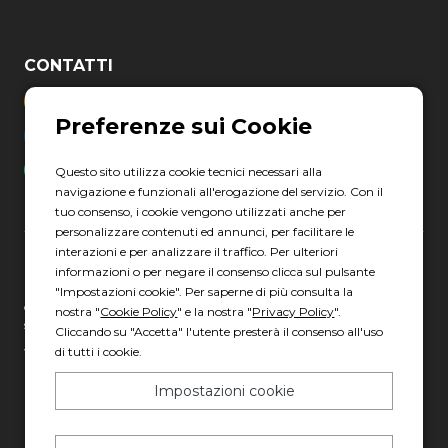
CONTATTI
03311096466
helpdesk@erreti-auto.com
+39 3759741045
Questo sito utilizza cookie tecnici necessari alla
navigazione e funzionali all'erogazione del servizio. Con il
tuo consenso, i cookie vengono utilizzati anche per
personalizzare contenuti ed annunci, per facilitare le
interazioni e per analizzare il traffico. Per ulteriori
informazioni o per negare il consenso clicca sul pulsante
Erreti Auto S.p.A. Società soggetta ad attività di direzione e
"Impostazioni cookie". Per saperne di più consulta la
coordinamento ai sensi degli art. 2497 e 2497-bis c.c. da parte della
nostra "
Cookie Policy
" e la nostra "
Privacy Policy
".
società Gruppo Italia Vendita Auto S.p.A. C.F. 13007321006
Cliccando su "Accetta" l'utente presterà il consenso all'uso
di tutti i cookie.
Via Giovanni Nicotera, 29 - 00195 Roma
C.F. e P.IVA: 17967781000
Impostazioni cookie
PEC: erretiauto@legalmail.it