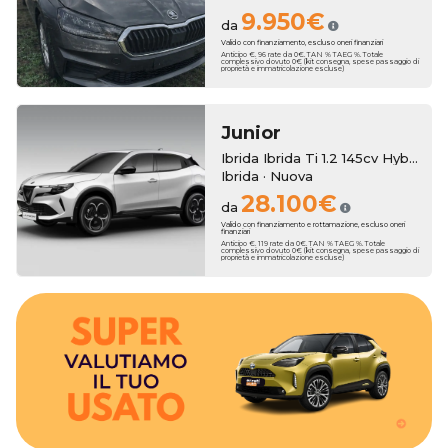
9.950€
da
Valido con finanziamento, escluso oneri finanziari
Anticipo €. 96 rate da 0€. TAN % TAEG %. Totale
complessivo dovuto 0€ (kit consegna, spese passaggio di
proprietà e immatricolazione escluse)
Junior
Ibrida Ibrida Ti 1.2 145cv Hybrid Edct6
Ibrida · Nuova
28.100€
da
Valido con finanziamento e rottamazione, escluso oneri
finanziari
Anticipo €. 119 rate da 0€. TAN % TAEG %. Totale
complessivo dovuto 0€ (kit consegna, spese passaggio di
proprietà e immatricolazione escluse)
bonus anche sull'usato che vale zero!
3250€. Hai un usato da rottamare? Erreti Auto ha pensato a dei
tua nuova auto, con una super valutazione aggiuntiva fino a
Erreti Auto sottrae il suo valore al momento dell'acquisto della
Hai una permuta?