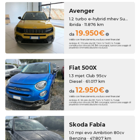
Avenger
1.2 turbo e-hybrid mhev Summit fwd 110cv edct6
Ibrida · 11.876 km
19.950€
da
Valido con finanziamento, escluso oneri finanziari
Anticipo €. 119 rate da 0€. TAN % TAEG %. Totale
complessivo dovuto 0€ (kit consegna, spese passaggio di
proprietà e immatricolazione escluse)
Fiat
500X
1.3 mjet Club 95cv
Diesel · 61.017 km
12.950€
da
Valido con finanziamento, escluso oneri finanziari
Anticipo €. 96 rate da 0€. TAN % TAEG %. Totale
complessivo dovuto 0€ (kit consegna, spese passaggio di
proprietà e immatricolazione escluse)
Skoda
Fabia
1.0 mpi evo Ambition 80cv
Benzina · 47.807 km