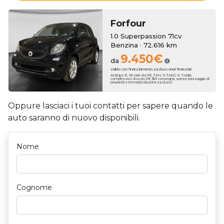
Forfour
1.0 Superpassion 71cv
Benzina · 72.616 km
9.450€
da
Valido con finanziamento, escluso oneri finanziari
Anticipo €. 96 rate da 0€. TAN % TAEG %. Totale
complessivo dovuto 0€ (kit consegna, spese passaggio di
proprietà e immatricolazione escluse)
Oppure lasciaci i tuoi contatti per sapere quando le
auto saranno di nuovo disponibili.
Nome
Cognome