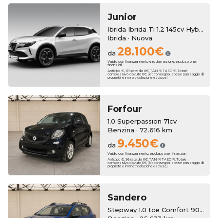
Junior
Ibrida Ibrida Ti 1.2 145cv Hybrid Edct6
Ibrida · Nuova
28.100€
da
Valido con finanziamento e rottamazione, escluso oneri
finanziari
Anticipo €. 119 rate da 0€. TAN % TAEG %. Totale
complessivo dovuto 0€ (kit consegna, spese passaggio di
proprietà e immatricolazione escluse)
Forfour
1.0 Superpassion 71cv
Benzina · 72.616 km
9.450€
da
Valido con finanziamento, escluso oneri finanziari
Anticipo €. 96 rate da 0€. TAN % TAEG %. Totale
complessivo dovuto 0€ (kit consegna, spese passaggio di
proprietà e immatricolazione escluse)
Sandero
Stepway 1.0 tce Comfort 90cv cvt