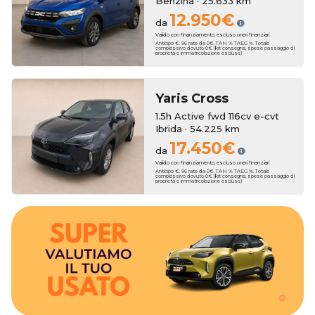
Benzina · 25.633 km
12.950€
da
Valido con finanziamento, escluso oneri finanziari
Anticipo €. 96 rate da 0€. TAN % TAEG %. Totale
complessivo dovuto 0€ (kit consegna, spese passaggio di
proprietà e immatricolazione escluse)
Yaris Cross
1.5h Active fwd 116cv e-cvt
Ibrida · 54.225 km
17.450€
da
Valido con finanziamento, escluso oneri finanziari
Anticipo €. 96 rate da 0€. TAN % TAEG %. Totale
complessivo dovuto 0€ (kit consegna, spese passaggio di
proprietà e immatricolazione escluse)
bonus anche sull'usato che vale zero!
3250€. Hai un usato da rottamare? Erreti Auto ha pensato a dei
tua nuova auto, con una super valutazione aggiuntiva fino a
Erreti Auto sottrae il suo valore al momento dell'acquisto della
Hai una permuta?