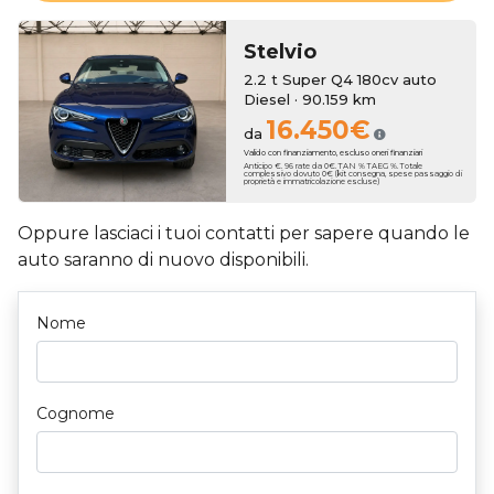
Stelvio
2.2 t Super Q4 180cv auto
Diesel · 90.159 km
16.450€
da
Valido con finanziamento, escluso oneri finanziari
Anticipo €. 96 rate da 0€. TAN % TAEG %. Totale
complessivo dovuto 0€ (kit consegna, spese passaggio di
proprietà e immatricolazione escluse)
Oppure lasciaci i tuoi contatti per sapere quando le
auto saranno di nuovo disponibili.
Nome
Cognome