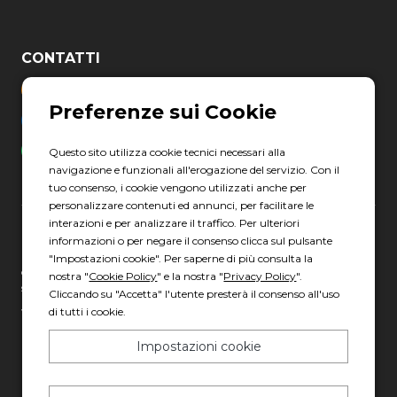
CONTATTI
03311096466
helpdesk@erreti-auto.com
+39 3759741045
Questo sito utilizza cookie tecnici necessari alla
navigazione e funzionali all'erogazione del servizio. Con il
tuo consenso, i cookie vengono utilizzati anche per
personalizzare contenuti ed annunci, per facilitare le
interazioni e per analizzare il traffico. Per ulteriori
informazioni o per negare il consenso clicca sul pulsante
Erreti Auto S.p.A. Società soggetta ad attività di direzione e
"Impostazioni cookie". Per saperne di più consulta la
coordinamento ai sensi degli art. 2497 e 2497-bis c.c. da parte della
nostra "
Cookie Policy
" e la nostra "
Privacy Policy
".
società Gruppo Italia Vendita Auto S.p.A. C.F. 13007321006
Cliccando su "Accetta" l'utente presterà il consenso all'uso
di tutti i cookie.
Via Giovanni Nicotera, 29 - 00195 Roma
C.F. e P.IVA: 17967781000
Impostazioni cookie
PEC: erretiauto@legalmail.it