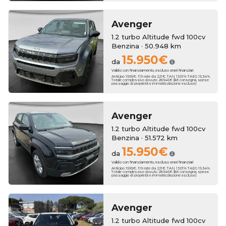
Avenger
1.2 turbo Altitude fwd 100cv
Benzina · 50.948 km
15.950€
da
Valido con finanziamento, escluso oneri finanziari
Anticipo 1595€. 119 rate da 221€. TAN 13.01% TAEG 15.34%.
Totale complessivo dovuto 28.946€ (kit consegna, spese
passaggio di proprietà e immatricolazione escluse)
Avenger
1.2 turbo Altitude fwd 100cv
Benzina · 51.572 km
15.950€
da
Valido con finanziamento, escluso oneri finanziari
Anticipo 1595€. 119 rate da 221€. TAN 13.01% TAEG 15.34%.
Totale complessivo dovuto 28.946€ (kit consegna, spese
passaggio di proprietà e immatricolazione escluse)
Avenger
1.2 turbo Altitude fwd 100cv