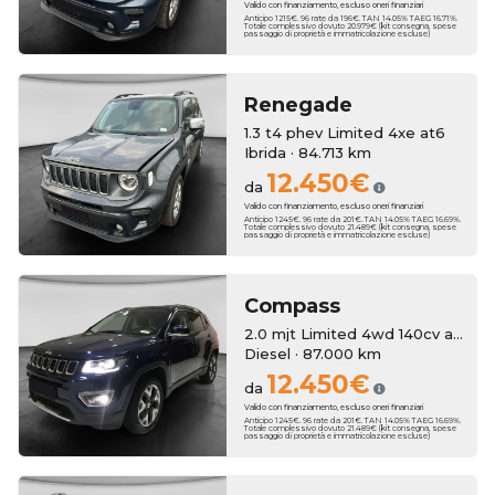
Valido con finanziamento, escluso oneri finanziari
Anticipo 1215€. 96 rate da 196€. TAN 14.05% TAEG 16.71%.
Totale complessivo dovuto 20.979€ (kit consegna, spese
passaggio di proprietà e immatricolazione escluse)
Renegade
1.3 t4 phev Limited 4xe at6
Ibrida · 84.713 km
12.450€
da
Valido con finanziamento, escluso oneri finanziari
Anticipo 1245€. 96 rate da 201€. TAN 14.05% TAEG 16.69%.
Totale complessivo dovuto 21.489€ (kit consegna, spese
passaggio di proprietà e immatricolazione escluse)
Compass
2.0 mjt Limited 4wd 140cv auto
Diesel · 87.000 km
12.450€
da
Valido con finanziamento, escluso oneri finanziari
Anticipo 1245€. 96 rate da 201€. TAN 14.05% TAEG 16.69%.
Totale complessivo dovuto 21.489€ (kit consegna, spese
passaggio di proprietà e immatricolazione escluse)