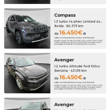
Compass
1.3 turbo t4 phev Limited 4xe auto
Ibrida · 82.373 km
16.450€
da
Valido con finanziamento, escluso oneri finanziari
Anticipo 1645€. 96 rate da 264€. TAN 14.05% TAEG 16.33%.
Totale complessivo dovuto 27.937€ (kit consegna, spese
passaggio di proprietà e immatricolazione escluse)
Avenger
1.2 turbo Altitude fwd 100cv
Benzina · 43.139 km
16.450€
da
Valido con finanziamento, escluso oneri finanziari
Anticipo 1645€. 119 rate da 227€. TAN 13.01% TAEG 15.29%.
Totale complessivo dovuto 29.710€ (kit consegna, spese
passaggio di proprietà e immatricolazione escluse)
Avenger