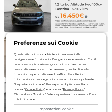
1.2 turbo Altitude fwd 100cv
Benzina · 37.187 km
16.450€
da
Valido con finanziamento, escluso oneri finanziari
Anticipo 1645€. 119 rate da 227€. TAN 13.01% TAEG 15.29%.
Totale complessivo dovuto 29.710€ (kit consegna, spese
passaggio di proprietà e immatricolazione escluse)
Avenger
1.2 turbo Summit fwd 100cv
Questo sito utilizza cookie tecnici necessari alla
Benzina · 37.694 km
navigazione e funzionali all'erogazione del servizio. Con il
16.450€
da
tuo consenso, i cookie vengono utilizzati anche per
Valido con finanziamento, escluso oneri finanziari
personalizzare contenuti ed annunci, per facilitare le
Anticipo 1645€. 119 rate da 227€. TAN 13.01% TAEG 15.29%.
Totale complessivo dovuto 29.710€ (kit consegna, spese
passaggio di proprietà e immatricolazione escluse)
interazioni e per analizzare il traffico. Per ulteriori
informazioni o per negare il consenso clicca sul pulsante
"Impostazioni cookie". Per saperne di più consulta la
Avenger
nostra "
Cookie Policy
" e la nostra "
Privacy Policy
".
Cliccando su "Accetta" l'utente presterà il consenso all'uso
1.2 turbo Summit fwd 100cv
di tutti i cookie.
Benzina · 42.080 km
16.950€
da
Impostazioni cookie
Valido con finanziamento, escluso oneri finanziari