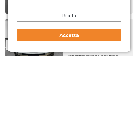
Anticipo 1695€. 119 rate da 234€. TAN 13.01% TAEG 15.25%.
Totale complessivo dovuto 30.593€ (kit consegna, spese
passaggio di proprietà e immatricolazione escluse)
Rifiuta
Avenger
Accetta
1.2 turbo Summit fwd 100cv
Benzina · 28.982 km
16.950€
da
Valido con finanziamento, escluso oneri finanziari
Anticipo 1695€. 119 rate da 234€. TAN 13.01% TAEG 15.25%.
Totale complessivo dovuto 30.593€ (kit consegna, spese
passaggio di proprietà e immatricolazione escluse)
Compass
1.3 T4 190CV PHEV AT6 4xe Limited
Ibrida · 76.364 km
16.950€
da
Valido con finanziamento, escluso oneri finanziari
Anticipo 1695€. 96 rate da 272€. TAN 14.05% TAEG 16.29%.
Totale complessivo dovuto 28.755€ (kit consegna, spese
passaggio di proprietà e immatricolazione escluse)