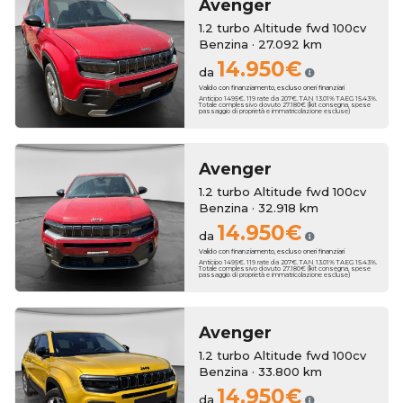
Avenger
1.2 turbo Altitude fwd 100cv
Benzina · 27.092 km
14.950€
da
Valido con finanziamento, escluso oneri finanziari
Anticipo 1495€. 119 rate da 207€. TAN 13.01% TAEG 15.43%.
Totale complessivo dovuto 27.180€ (kit consegna, spese
passaggio di proprietà e immatricolazione escluse)
Avenger
1.2 turbo Altitude fwd 100cv
Benzina · 32.918 km
14.950€
da
Valido con finanziamento, escluso oneri finanziari
Anticipo 1495€. 119 rate da 207€. TAN 13.01% TAEG 15.43%.
Totale complessivo dovuto 27.180€ (kit consegna, spese
passaggio di proprietà e immatricolazione escluse)
Avenger
1.2 turbo Altitude fwd 100cv
Benzina · 33.800 km
14.950€
da