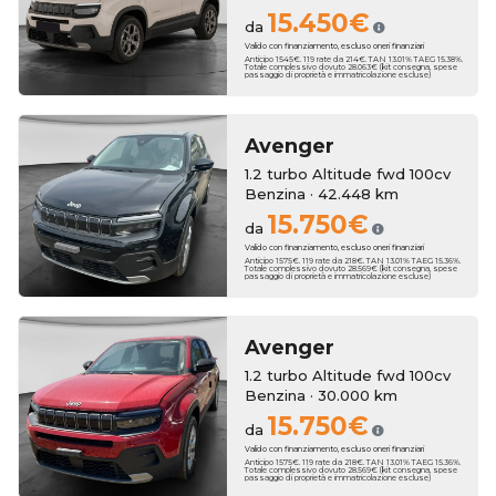
15.450€
da
Valido con finanziamento, escluso oneri finanziari
Anticipo 1545€. 119 rate da 214€. TAN 13.01% TAEG 15.38%.
Totale complessivo dovuto 28.063€ (kit consegna, spese
passaggio di proprietà e immatricolazione escluse)
Avenger
1.2 turbo Altitude fwd 100cv
Benzina · 42.448 km
15.750€
da
Valido con finanziamento, escluso oneri finanziari
Anticipo 1575€. 119 rate da 218€. TAN 13.01% TAEG 15.36%.
Totale complessivo dovuto 28.569€ (kit consegna, spese
passaggio di proprietà e immatricolazione escluse)
Avenger
1.2 turbo Altitude fwd 100cv
Benzina · 30.000 km
15.750€
da
Valido con finanziamento, escluso oneri finanziari
Anticipo 1575€. 119 rate da 218€. TAN 13.01% TAEG 15.36%.
Totale complessivo dovuto 28.569€ (kit consegna, spese
passaggio di proprietà e immatricolazione escluse)