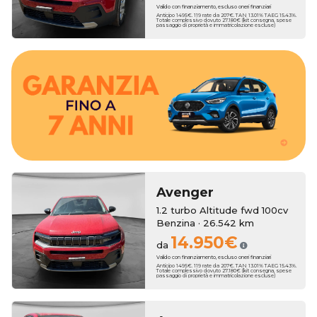
Valido con finanziamento, escluso oneri finanziari
Anticipo 1495€. 119 rate da 207€. TAN 13.01% TAEG 15.43%.
Totale complessivo dovuto 27.180€ (kit consegna, spese
passaggio di proprietà e immatricolazione escluse)
estendere la copertura fino a 7 anni.
In entrambi i casi, al momento dell'acquisto, puoi scegliere di
beneficerai di un anno di garanzia Erreti Auto.
madre, al pari delle auto nuove, mentre sui modelli usati
Le vetture km zero godono di due anni di garanzia di casa
Avenger
1.2 turbo Altitude fwd 100cv
Benzina · 26.542 km
14.950€
da
Valido con finanziamento, escluso oneri finanziari
Anticipo 1495€. 119 rate da 207€. TAN 13.01% TAEG 15.43%.
Totale complessivo dovuto 27.180€ (kit consegna, spese
passaggio di proprietà e immatricolazione escluse)