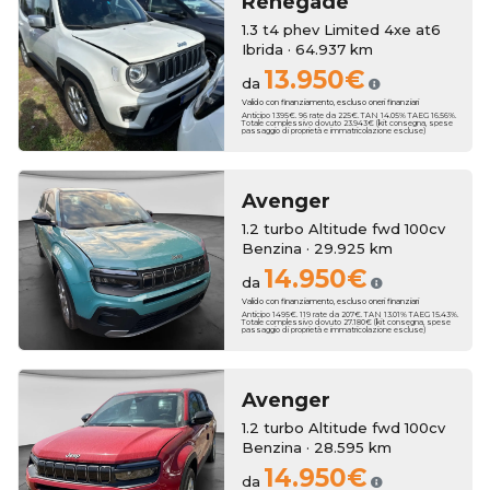
Renegade
1.3 t4 phev Limited 4xe at6
Ibrida · 64.937 km
13.950€
da
Valido con finanziamento, escluso oneri finanziari
Anticipo 1395€. 96 rate da 225€. TAN 14.05% TAEG 16.56%.
Totale complessivo dovuto 23.943€ (kit consegna, spese
passaggio di proprietà e immatricolazione escluse)
Avenger
1.2 turbo Altitude fwd 100cv
Benzina · 29.925 km
14.950€
da
Valido con finanziamento, escluso oneri finanziari
Anticipo 1495€. 119 rate da 207€. TAN 13.01% TAEG 15.43%.
Totale complessivo dovuto 27.180€ (kit consegna, spese
passaggio di proprietà e immatricolazione escluse)
Avenger
1.2 turbo Altitude fwd 100cv
Benzina · 28.595 km
14.950€
da