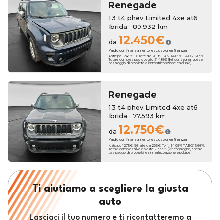
Renegade
1.3 t4 phev Limited 4xe at6
Ibrida · 80.932 km
12.450€
da
Valido con finanziamento, escluso oneri finanziari
Anticipo 1245€. 96 rate da 201€. TAN 14.05% TAEG 16.69%.
Totale complessivo dovuto 21.489€ (kit consegna, spese
passaggio di proprietà e immatricolazione escluse)
Renegade
1.3 t4 phev Limited 4xe at6
Ibrida · 77.593 km
12.750€
da
Valido con finanziamento, escluso oneri finanziari
Anticipo 1275€. 96 rate da 206€. TAN 14.05% TAEG 16.66%.
Totale complessivo dovuto 21.999€ (kit consegna, spese
passaggio di proprietà e immatricolazione escluse)
Ti aiutiamo a scegliere la giusta
auto
Lasciaci il tuo numero e ti ricontatteremo a