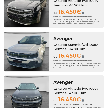
1.2 turbo Altitude fwd 100cv
Benzina · 40.768 km
16.450€
da
Valido con finanziamento, escluso oneri finanziari
Anticipo 1645€. 119 rate da 227€. TAN 13.01% TAEG 15.29%.
Totale complessivo dovuto 29.710€ (kit consegna, spese
passaggio di proprietà e immatricolazione escluse)
Avenger
1.2 turbo Summit fwd 100cv
Benzina · 34.918 km
16.450€
da
Valido con finanziamento, escluso oneri finanziari
Anticipo 1645€. 119 rate da 227€. TAN 13.01% TAEG 15.29%.
Totale complessivo dovuto 29.710€ (kit consegna, spese
passaggio di proprietà e immatricolazione escluse)
Avenger
1.2 turbo Altitude fwd 100cv
Benzina · 43.865 km
16.450€
da
Valido con finanziamento, escluso oneri finanziari
Anticipo 1645€. 119 rate da 227€. TAN 13.01% TAEG 15.29%.