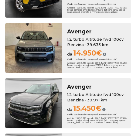
Valido con finanziamento, escluso oneri finanziari
Anticipo 1495€. 119 rate da 207€. TAN 13.01% TAEG 15.43%.
Totale complessivo dovuto 27.180€ (kit consegna, spese
passaggio di proprietà e immatricolazione escluse)
Avenger
1.2 turbo Altitude fwd 100cv
Benzina · 39.633 km
14.950€
da
Valido con finanziamento, escluso oneri finanziari
Anticipo 1495€. 119 rate da 207€. TAN 13.01% TAEG 15.43%.
Totale complessivo dovuto 27.180€ (kit consegna, spese
passaggio di proprietà e immatricolazione escluse)
Avenger
1.2 turbo Altitude fwd 100cv
Benzina · 39.971 km
15.450€
da
Valido con finanziamento, escluso oneri finanziari
Anticipo 1545€. 119 rate da 214€. TAN 13.01% TAEG 15.38%.
Totale complessivo dovuto 28.063€ (kit consegna, spese
passaggio di proprietà e immatricolazione escluse)