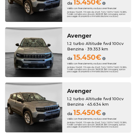
15.450€
da
Valido con finanziamento, escluso oneri finanziari
Anticipo 1545€. 119 rate da 214€. TAN 13.01% TAEG 15.38%.
Totale complessivo dovuto 28.063€ (kit consegna, spese
passaggio di proprietà e immatricolazione escluse)
Avenger
1.2 turbo Altitude fwd 100cv
Benzina · 39.353 km
15.450€
da
Valido con finanziamento, escluso oneri finanziari
Anticipo 1545€. 119 rate da 214€. TAN 13.01% TAEG 15.38%.
Totale complessivo dovuto 28.063€ (kit consegna, spese
passaggio di proprietà e immatricolazione escluse)
Avenger
1.2 turbo Altitude fwd 100cv
Benzina · 45.634 km
15.450€
da
Valido con finanziamento, escluso oneri finanziari
Anticipo 1545€. 119 rate da 214€. TAN 13.01% TAEG 15.38%.
Totale complessivo dovuto 28.063€ (kit consegna, spese
passaggio di proprietà e immatricolazione escluse)