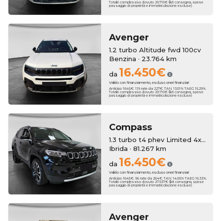
Totale complessivo dovuto 29.710€ (kit consegna, spese
passaggio di proprietà e immatricolazione escluse)
Avenger
1.2 turbo Altitude fwd 100cv
Benzina · 23.764 km
16.450€
da
Valido con finanziamento, escluso oneri finanziari
Anticipo 1645€. 119 rate da 227€. TAN 13.01% TAEG 15.29%.
Totale complessivo dovuto 29.710€ (kit consegna, spese
passaggio di proprietà e immatricolazione escluse)
Compass
1.3 turbo t4 phev Limited 4xe auto
Ibrida · 81.267 km
16.450€
da
Valido con finanziamento, escluso oneri finanziari
Anticipo 1645€. 96 rate da 264€. TAN 14.05% TAEG 16.33%.
Totale complessivo dovuto 27.937€ (kit consegna, spese
passaggio di proprietà e immatricolazione escluse)
Avenger