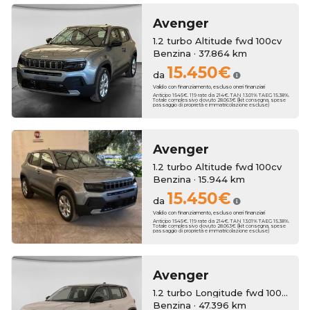
Avenger
1.2 turbo Altitude fwd 100cv
Benzina · 37.864 km
15.450€
da
Valido con finanziamento, escluso oneri finanziari
Anticipo 1545€. 119 rate da 214€. TAN 13.01% TAEG 15.38%.
Totale complessivo dovuto 28.063€ (kit consegna, spese
passaggio di proprietà e immatricolazione escluse)
Avenger
1.2 turbo Altitude fwd 100cv
Benzina · 15.944 km
15.450€
da
Valido con finanziamento, escluso oneri finanziari
Anticipo 1545€. 119 rate da 214€. TAN 13.01% TAEG 15.38%.
Totale complessivo dovuto 28.063€ (kit consegna, spese
passaggio di proprietà e immatricolazione escluse)
Avenger
1.2 turbo Longitude fwd 100cv
Benzina · 47.396 km