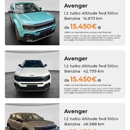
Avenger
1.2 turbo Altitude fwd 100cv
Benzina · 14.673 km
15.450€
da
Valido con finanziamento, escluso oneri finanziari
Anticipo 1545€. 119 rate da 214€. TAN 13.01% TAEG 15.38%.
Totale complessivo dovuto 28.063€ (kit consegna, spese
passaggio di proprietà e immatricolazione escluse)
Avenger
1.2 turbo Altitude fwd 100cv
Benzina · 42.739 km
15.450€
da
Valido con finanziamento, escluso oneri finanziari
Anticipo 1545€. 119 rate da 214€. TAN 13.01% TAEG 15.38%.
Totale complessivo dovuto 28.063€ (kit consegna, spese
passaggio di proprietà e immatricolazione escluse)
Avenger
1.2 turbo Altitude fwd 100cv
Benzina · 46.588 km