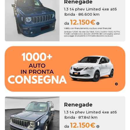
Renegade
1.3 t4 phev Limited 4xe at6
Ibrida · 86.600 km
12.150€
da
Valido con finanziamento, escluso oneri finanziari
Anticipo 1215€. 96 rate da 196€. TAN 14.05% TAEG 16.71%.
Totale complessivo dovuto 20.979€ (kit consegna, spese
passaggio di proprietà e immatricolazione escluse)
dall'esperienza del nostro Team.
migliori marchi accompagnato passa dopo passo
Concediti l'auto perfetta sceglienda fra oltre 600 vetture dei
consegna rapida.
un'ampia scelta di auto km zero che ti garantiranno la
Erreti Auto propone una selezione accurata di vetture usate e
Renegade
1.3 t4 phev Limited 4xe at6
Ibrida · 87.841 km
12.150€
da