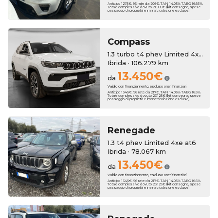
Anticipo 1275€. 96 rate da 206€. TAN 14.05% TAEG 16.66%.
Totale complessivo dovuto 21.999€ (kit consegna, spese
passaggio di proprietà e immatricolazione escluse)
Compass
1.3 turbo t4 phev Limited 4xe auto
Ibrida · 106.279 km
13.450€
da
Valido con finanziamento, escluso oneri finanziari
Anticipo 1345€. 96 rate da 217€. TAN 14.05% TAEG 16.6%.
Totale complessivo dovuto 23.125€ (kit consegna, spese
passaggio di proprietà e immatricolazione escluse)
Renegade
1.3 t4 phev Limited 4xe at6
Ibrida · 78.067 km
13.450€
da
Valido con finanziamento, escluso oneri finanziari
Anticipo 1345€. 96 rate da 217€. TAN 14.05% TAEG 16.6%.
Totale complessivo dovuto 23.125€ (kit consegna, spese
passaggio di proprietà e immatricolazione escluse)