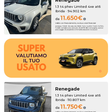
Renegade
1.3 t4 phev Limited 4xe at6
Ibrida · 94.902 km
11.650€
da
Valido con finanziamento, escluso oneri finanziari
Anticipo 1165€. 96 rate da 189€. TAN 14.05% TAEG 16.76%.
Totale complessivo dovuto 20.257€ (kit consegna, spese
passaggio di proprietà e immatricolazione escluse)
bonus anche sull'usato che vale zero!
3250€. Hai un usato da rottamare? Erreti Auto ha pensato a dei
tua nuova auto, con una super valutazione aggiuntiva fino a
Erreti Auto sottrae il suo valore al momento dell'acquisto della
Hai una permuta?
Renegade
1.3 t4 phev Limited 4xe at6
Ibrida · 110.807 km
11.750€
da
Valido con finanziamento, escluso oneri finanziari