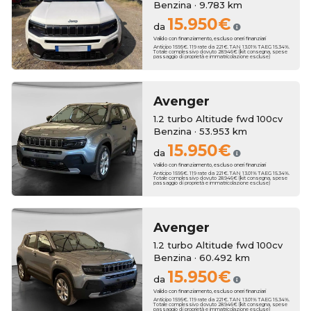
Benzina · 9.783 km
15.950€
da
Valido con finanziamento, escluso oneri finanziari
Anticipo 1595€. 119 rate da 221€. TAN 13.01% TAEG 15.34%.
Totale complessivo dovuto 28.946€ (kit consegna, spese
passaggio di proprietà e immatricolazione escluse)
Avenger
1.2 turbo Altitude fwd 100cv
Benzina · 53.953 km
15.950€
da
Valido con finanziamento, escluso oneri finanziari
Anticipo 1595€. 119 rate da 221€. TAN 13.01% TAEG 15.34%.
Totale complessivo dovuto 28.946€ (kit consegna, spese
passaggio di proprietà e immatricolazione escluse)
Avenger
1.2 turbo Altitude fwd 100cv
Benzina · 60.492 km
15.950€
da
Valido con finanziamento, escluso oneri finanziari
Anticipo 1595€. 119 rate da 221€. TAN 13.01% TAEG 15.34%.
Totale complessivo dovuto 28.946€ (kit consegna, spese
passaggio di proprietà e immatricolazione escluse)