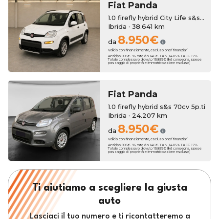
Fiat
Panda
1.0 firefly hybrid City Life s&s 70cv
Ibrida · 38.641 km
8.950€
da
Valido con finanziamento, escluso oneri finanziari
Anticipo 895€. 96 rate da 146€. TAN 14.05% TAEG 17%.
Totale complessivo dovuto 15.859€ (kit consegna, spese
passaggio di proprietà e immatricolazione escluse)
Fiat
Panda
1.0 firefly hybrid s&s 70cv 5p.ti
Ibrida · 24.207 km
8.950€
da
Valido con finanziamento, escluso oneri finanziari
Anticipo 895€. 96 rate da 146€. TAN 14.05% TAEG 17%.
Totale complessivo dovuto 15.859€ (kit consegna, spese
passaggio di proprietà e immatricolazione escluse)
Ti aiutiamo a scegliere la giusta
auto
Lasciaci il tuo numero e ti ricontatteremo a