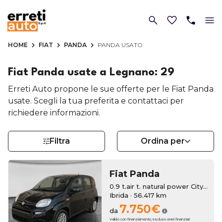
HOME
FIAT
PANDA
PANDA USATO
Fiat Panda usate a Legnano: 29
Erreti Auto propone le sue offerte per le Fiat Panda
usate. Scegli la tua preferita e contattaci per
richiedere informazioni.
Filtra
Ordina per
Fiat
Panda
0.9 t.air t. natural power City Life 70cv 5p.ti
Ibrida · 56.417 km
7.750€
da
Valido con finanziamento, escluso oneri finanziari