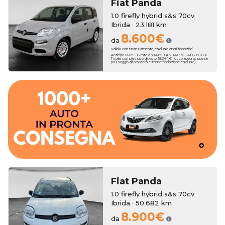
Fiat
Panda
1.0 firefly hybrid s&s 70cv
Ibrida · 23.181 km
8.600€
da
Valido con finanziamento, escluso oneri finanziari
Anticipo 860€. 96 rate da 141€. TAN 14.05% TAEG 17.03%.
Totale complessivo dovuto 15.344€ (kit consegna, spese
passaggio di proprietà e immatricolazione escluse)
dall'esperienza del nostro Team.
migliori marchi accompagnato passa dopo passo
Concediti l'auto perfetta sceglienda fra oltre 600 vetture dei
consegna rapida.
un'ampia scelta di auto km zero che ti garantiranno la
Erreti Auto propone una selezione accurata di vetture usate e
Fiat
Panda
1.0 firefly hybrid s&s 70cv
Ibrida · 50.682 km
8.900€
da