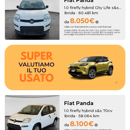
Fiat
Panda
1.0 firefly hybrid City Life s&s 70cv
Ibrida · 60.481 km
8.050€
da
Valido con finanziamento, escluso oneri finanziari
Anticipo 805€. 96 rate da 132€. TAN 14.05% TAEG 17.08%.
Totale complessivo dovuto 14.425€ (kit consegna, spese
passaggio di proprietà e immatricolazione escluse)
bonus anche sull'usato che vale zero!
3250€. Hai un usato da rottamare? Erreti Auto ha pensato a dei
tua nuova auto, con una super valutazione aggiuntiva fino a
Erreti Auto sottrae il suo valore al momento dell'acquisto della
Hai una permuta?
Fiat
Panda
1.0 firefly hybrid s&s 70cv
Ibrida · 58.064 km
8.100€
da
Valido con finanziamento, escluso oneri finanziari