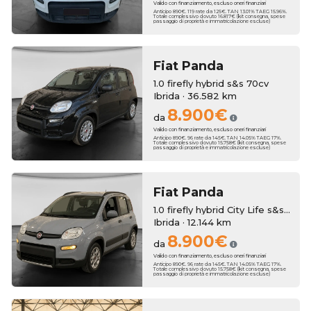
Valido con finanziamento, escluso oneri finanziari
Anticipo 890€. 119 rate da 125€. TAN 13.01% TAEG 15.96%.
Totale complessivo dovuto 16.817€ (kit consegna, spese
passaggio di proprietà e immatricolazione escluse)
Fiat
Panda
1.0 firefly hybrid s&s 70cv
Ibrida · 36.582 km
8.900€
da
Valido con finanziamento, escluso oneri finanziari
Anticipo 890€. 96 rate da 145€. TAN 14.05% TAEG 17%.
Totale complessivo dovuto 15.758€ (kit consegna, spese
passaggio di proprietà e immatricolazione escluse)
Fiat
Panda
1.0 firefly hybrid City Life s&s 70cv
Ibrida · 12.144 km
8.900€
da
Valido con finanziamento, escluso oneri finanziari
Anticipo 890€. 96 rate da 145€. TAN 14.05% TAEG 17%.
Totale complessivo dovuto 15.758€ (kit consegna, spese
passaggio di proprietà e immatricolazione escluse)