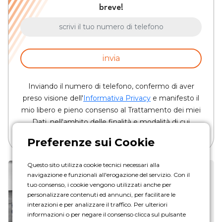
breve!
invia
Inviando il numero di telefono, confermo di aver
preso visione dell'
Informativa Privacy
e manifesto il
mio libero e pieno consenso al Trattamento dei miei
Dati, nell'ambito delle finalità e modalità di cui
all'informativa stessa.
Questo sito utilizza cookie tecnici necessari alla
Fiat
Panda
navigazione e funzionali all'erogazione del servizio. Con il
tuo consenso, i cookie vengono utilizzati anche per
1.0 firefly hybrid s&s 70cv
personalizzare contenuti ed annunci, per facilitare le
Ibrida · 30.672 km
interazioni e per analizzare il traffico. Per ulteriori
9.100€
da
informazioni o per negare il consenso clicca sul pulsante
Valido con finanziamento, escluso oneri finanziari