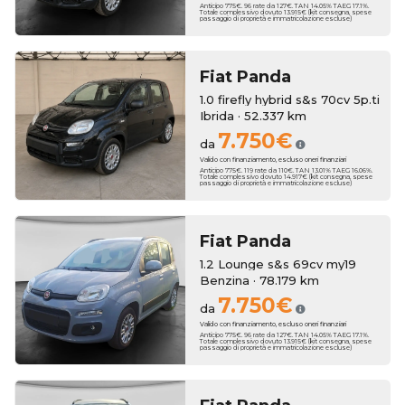
Anticipo 775€. 96 rate da 127€. TAN 14.05% TAEG 17.1%.
Totale complessivo dovuto 13.915€ (kit consegna, spese
passaggio di proprietà e immatricolazione escluse)
Fiat
Panda
1.0 firefly hybrid s&s 70cv 5p.ti
Ibrida · 52.337 km
7.750€
da
Valido con finanziamento, escluso oneri finanziari
Anticipo 775€. 119 rate da 110€. TAN 13.01% TAEG 16.06%.
Totale complessivo dovuto 14.917€ (kit consegna, spese
passaggio di proprietà e immatricolazione escluse)
Fiat
Panda
1.2 Lounge s&s 69cv my19
Benzina · 78.179 km
7.750€
da
Valido con finanziamento, escluso oneri finanziari
Anticipo 775€. 96 rate da 127€. TAN 14.05% TAEG 17.1%.
Totale complessivo dovuto 13.915€ (kit consegna, spese
passaggio di proprietà e immatricolazione escluse)