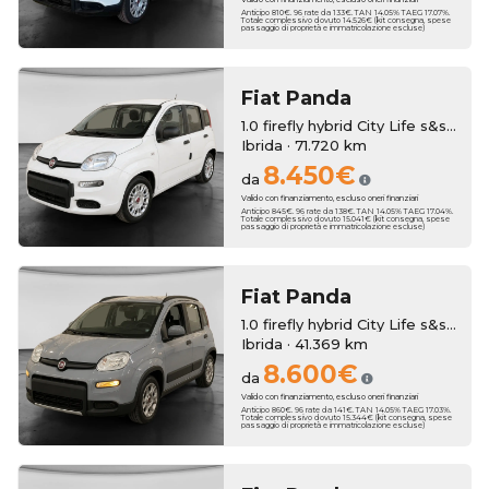
Anticipo 810€. 96 rate da 133€. TAN 14.05% TAEG 17.07%.
Totale complessivo dovuto 14.526€ (kit consegna, spese
passaggio di proprietà e immatricolazione escluse)
Fiat
Panda
1.0 firefly hybrid City Life s&s 70cv 5p.ti
Ibrida · 71.720 km
8.450€
da
Valido con finanziamento, escluso oneri finanziari
Anticipo 845€. 96 rate da 138€. TAN 14.05% TAEG 17.04%.
Totale complessivo dovuto 15.041€ (kit consegna, spese
passaggio di proprietà e immatricolazione escluse)
Fiat
Panda
1.0 firefly hybrid City Life s&s 70cv
Ibrida · 41.369 km
8.600€
da
Valido con finanziamento, escluso oneri finanziari
Anticipo 860€. 96 rate da 141€. TAN 14.05% TAEG 17.03%.
Totale complessivo dovuto 15.344€ (kit consegna, spese
passaggio di proprietà e immatricolazione escluse)