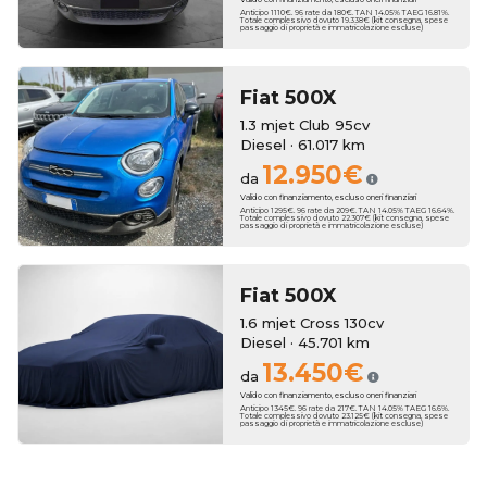
Anticipo 1110€. 96 rate da 180€. TAN 14.05% TAEG 16.81%.
Totale complessivo dovuto 19.338€ (kit consegna, spese
passaggio di proprietà e immatricolazione escluse)
Fiat
500X
1.3 mjet Club 95cv
Diesel · 61.017 km
12.950€
da
Valido con finanziamento, escluso oneri finanziari
Anticipo 1295€. 96 rate da 209€. TAN 14.05% TAEG 16.64%.
Totale complessivo dovuto 22.307€ (kit consegna, spese
passaggio di proprietà e immatricolazione escluse)
Fiat
500X
1.6 mjet Cross 130cv
Diesel · 45.701 km
13.450€
da
Valido con finanziamento, escluso oneri finanziari
Anticipo 1345€. 96 rate da 217€. TAN 14.05% TAEG 16.6%.
Totale complessivo dovuto 23.125€ (kit consegna, spese
passaggio di proprietà e immatricolazione escluse)