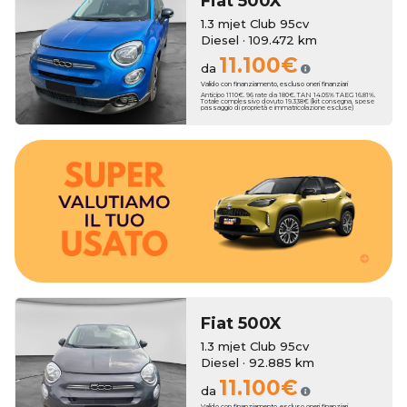
Fiat
500X
1.3 mjet Club 95cv
Diesel · 109.472 km
11.100€
da
Valido con finanziamento, escluso oneri finanziari
Anticipo 1110€. 96 rate da 180€. TAN 14.05% TAEG 16.81%.
Totale complessivo dovuto 19.338€ (kit consegna, spese
passaggio di proprietà e immatricolazione escluse)
bonus anche sull'usato che vale zero!
3250€. Hai un usato da rottamare? Erreti Auto ha pensato a dei
tua nuova auto, con una super valutazione aggiuntiva fino a
Erreti Auto sottrae il suo valore al momento dell'acquisto della
Hai una permuta?
Fiat
500X
1.3 mjet Club 95cv
Diesel · 92.885 km
11.100€
da
Valido con finanziamento, escluso oneri finanziari