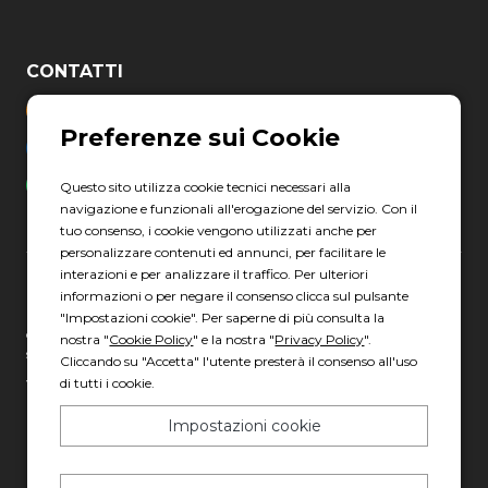
CONTATTI
03311096466
helpdesk@erreti-auto.com
+39 3759741045
Questo sito utilizza cookie tecnici necessari alla
navigazione e funzionali all'erogazione del servizio. Con il
tuo consenso, i cookie vengono utilizzati anche per
personalizzare contenuti ed annunci, per facilitare le
interazioni e per analizzare il traffico. Per ulteriori
informazioni o per negare il consenso clicca sul pulsante
Erreti Auto S.p.A. Società soggetta ad attività di direzione e
"Impostazioni cookie". Per saperne di più consulta la
coordinamento ai sensi degli art. 2497 e 2497-bis c.c. da parte della
nostra "
Cookie Policy
" e la nostra "
Privacy Policy
".
società Gruppo Italia Vendita Auto S.p.A. C.F. 13007321006
Cliccando su "Accetta" l'utente presterà il consenso all'uso
di tutti i cookie.
Via Giovanni Nicotera, 29 - 00195 Roma
C.F. e P.IVA: 17967781000
Impostazioni cookie
PEC: erretiauto@legalmail.it