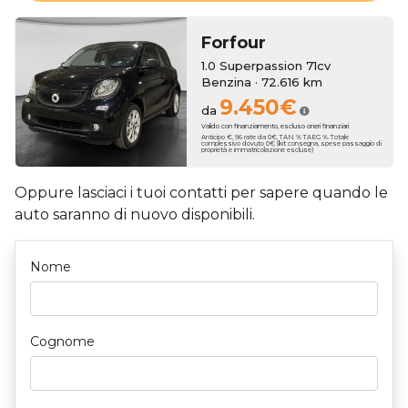
Forfour
1.0 Superpassion 71cv
Benzina · 72.616 km
9.450€
da
Valido con finanziamento, escluso oneri finanziari
Anticipo €. 96 rate da 0€. TAN % TAEG %. Totale
complessivo dovuto 0€ (kit consegna, spese passaggio di
proprietà e immatricolazione escluse)
Oppure lasciaci i tuoi contatti per sapere quando le
auto saranno di nuovo disponibili.
Nome
Cognome