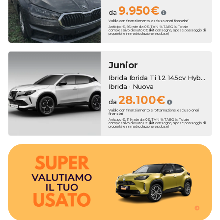
9.950€
da
Valido con finanziamento, escluso oneri finanziari
Anticipo €. 96 rate da 0€. TAN % TAEG %. Totale
complessivo dovuto 0€ (kit consegna, spese passaggio di
proprietà e immatricolazione escluse)
Junior
Ibrida Ibrida Ti 1.2 145cv Hybrid Edct6
Ibrida · Nuova
28.100€
da
Valido con finanziamento e rottamazione, escluso oneri
finanziari
Anticipo €. 119 rate da 0€. TAN % TAEG %. Totale
complessivo dovuto 0€ (kit consegna, spese passaggio di
proprietà e immatricolazione escluse)
bonus anche sull'usato che vale zero!
3250€. Hai un usato da rottamare? Erreti Auto ha pensato a dei
tua nuova auto, con una super valutazione aggiuntiva fino a
Erreti Auto sottrae il suo valore al momento dell'acquisto della
Hai una permuta?