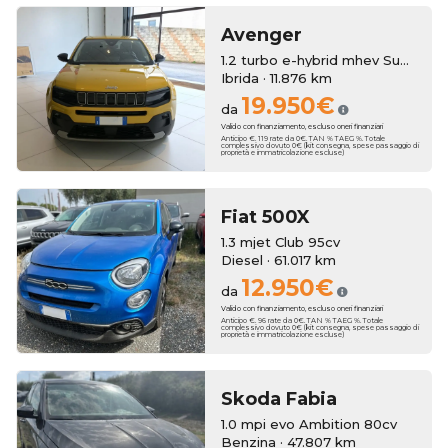
Avenger
1.2 turbo e-hybrid mhev Summit fwd 110cv edct6
Ibrida · 11.876 km
19.950€
da
Valido con finanziamento, escluso oneri finanziari
Anticipo €. 119 rate da 0€. TAN % TAEG %. Totale
complessivo dovuto 0€ (kit consegna, spese passaggio di
proprietà e immatricolazione escluse)
Fiat
500X
1.3 mjet Club 95cv
Diesel · 61.017 km
12.950€
da
Valido con finanziamento, escluso oneri finanziari
Anticipo €. 96 rate da 0€. TAN % TAEG %. Totale
complessivo dovuto 0€ (kit consegna, spese passaggio di
proprietà e immatricolazione escluse)
Skoda
Fabia
1.0 mpi evo Ambition 80cv
Benzina · 47.807 km