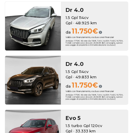
Dr
4.0
1.5 Gpl 114cv
Gpl · 48.925 km
11.750€
da
Valido con finanziamento, escluso oneri finanziari
Anticipo 1175€. 96 rate da 190€. TAN 14.05% TAEG 16.75%.
Totale complessivo dovuto 20.363€ (kit consegna, spese
passaggio di proprietà e immatricolazione escluse)
Dr
4.0
1.5 Gpl 114cv
Gpl · 49.833 km
11.750€
da
Valido con finanziamento, escluso oneri finanziari
Anticipo 1175€. 96 rate da 190€. TAN 14.05% TAEG 16.75%.
Totale complessivo dovuto 20.363€ (kit consegna, spese
passaggio di proprietà e immatricolazione escluse)
Evo
5
1.5 turbo Gpl 120cv
Gpl · 33.333 km