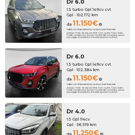
Dr
6.0
1.5 turbo Gpl 149cv cvt
Gpl · 102.172 km
11.150€
da
Valido con finanziamento, escluso oneri finanziari
Anticipo 1115€. 96 rate da 181€. TAN 14.05% TAEG 16.8%.
Totale complessivo dovuto 19.439€ (kit consegna, spese
passaggio di proprietà e immatricolazione escluse)
Dr
6.0
1.5 turbo Gpl 149cv cvt
Gpl · 102.384 km
11.150€
da
Valido con finanziamento, escluso oneri finanziari
Anticipo 1115€. 96 rate da 181€. TAN 14.05% TAEG 16.8%.
Totale complessivo dovuto 19.439€ (kit consegna, spese
passaggio di proprietà e immatricolazione escluse)
Dr
4.0
1.5 Gpl 114cv
Gpl · 56.519 km
11.250€
da