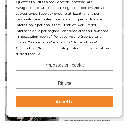
Questo sito utilizza cookie tecnici necessari alla
Gpl · 56.053 km
navigazione e funzionali all'erogazione del servizio. Con il
12.450€
da
tuo consenso, i cookie vengono utilizzati anche per
Valido con finanziamento, escluso oneri finanziari
personalizzare contenuti ed annunci, per facilitare le
Anticipo 1245€. 96 rate da 201€. TAN 14.05% TAEG 16.69%.
Totale complessivo dovuto 21.489€ (kit consegna, spese
passaggio di proprietà e immatricolazione escluse)
interazioni e per analizzare il traffico. Per ulteriori
informazioni o per negare il consenso clicca sul pulsante
"Impostazioni cookie". Per saperne di più consulta la
Dr
5.0
nostra "
Cookie Policy
" e la nostra "
Privacy Policy
".
Cliccando su "Accetta" l'utente presterà il consenso all'uso
1.5 turbo Gpl 149cv cvt
di tutti i cookie.
Gpl · 56.588 km
12.450€
da
Impostazioni cookie
Valido con finanziamento, escluso oneri finanziari
Anticipo 1245€. 96 rate da 201€. TAN 14.05% TAEG 16.69%.
Totale complessivo dovuto 21.489€ (kit consegna, spese
passaggio di proprietà e immatricolazione escluse)
Rifiuta
Dr
F35
Accetta
1.5 turbo Gpl 149cv dct
Gpl · 73.437 km
12.450€
da
Valido con finanziamento, escluso oneri finanziari
Anticipo 1245€. 96 rate da 201€. TAN 14.05% TAEG 16.69%.
Totale complessivo dovuto 21.489€ (kit consegna, spese
passaggio di proprietà e immatricolazione escluse)