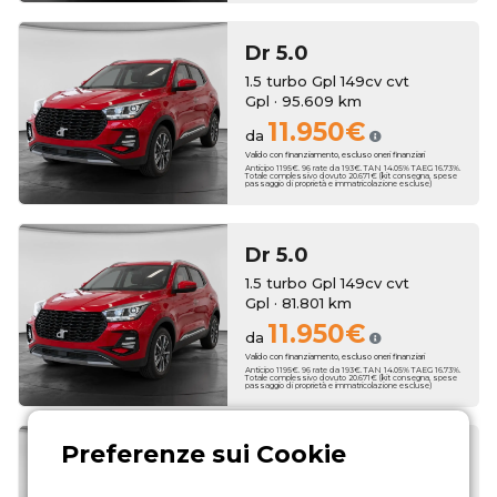
Dr
5.0
1.5 turbo Gpl 149cv cvt
Gpl · 95.609 km
11.950€
da
Valido con finanziamento, escluso oneri finanziari
Anticipo 1195€. 96 rate da 193€. TAN 14.05% TAEG 16.73%.
Totale complessivo dovuto 20.671€ (kit consegna, spese
passaggio di proprietà e immatricolazione escluse)
Dr
5.0
1.5 turbo Gpl 149cv cvt
Gpl · 81.801 km
11.950€
da
Valido con finanziamento, escluso oneri finanziari
Anticipo 1195€. 96 rate da 193€. TAN 14.05% TAEG 16.73%.
Totale complessivo dovuto 20.671€ (kit consegna, spese
passaggio di proprietà e immatricolazione escluse)
Dr
5.0
1.5 turbo Gpl 149cv cvt