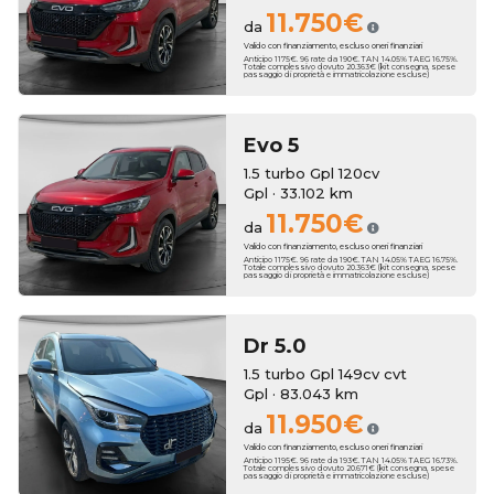
11.750€
da
Valido con finanziamento, escluso oneri finanziari
Anticipo 1175€. 96 rate da 190€. TAN 14.05% TAEG 16.75%.
Totale complessivo dovuto 20.363€ (kit consegna, spese
passaggio di proprietà e immatricolazione escluse)
Evo
5
1.5 turbo Gpl 120cv
Gpl · 33.102 km
11.750€
da
Valido con finanziamento, escluso oneri finanziari
Anticipo 1175€. 96 rate da 190€. TAN 14.05% TAEG 16.75%.
Totale complessivo dovuto 20.363€ (kit consegna, spese
passaggio di proprietà e immatricolazione escluse)
Dr
5.0
1.5 turbo Gpl 149cv cvt
Gpl · 83.043 km
11.950€
da
Valido con finanziamento, escluso oneri finanziari
Anticipo 1195€. 96 rate da 193€. TAN 14.05% TAEG 16.73%.
Totale complessivo dovuto 20.671€ (kit consegna, spese
passaggio di proprietà e immatricolazione escluse)