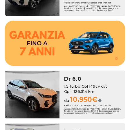
Valido con finanziamento, escluso oneri finanziari
Anticipo 1095€. 96 rate da 178€. TAN 14.05% TAEG 16.82%.
Totale complessivo dovuto 19.131€ (kit consegna, spese
passaggio di proprietà e immatricolazione escluse)
estendere la copertura fino a 7 anni.
In entrambi i casi, al momento dell'acquisto, puoi scegliere di
beneficerai di un anno di garanzia Erreti Auto.
madre, al pari delle auto nuove, mentre sui modelli usati
Le vetture km zero godono di due anni di garanzia di casa
Dr
6.0
1.5 turbo Gpl 149cv cvt
Gpl · 126.514 km
10.950€
da
Valido con finanziamento, escluso oneri finanziari
Anticipo 1095€. 96 rate da 178€. TAN 14.05% TAEG 16.82%.
Totale complessivo dovuto 19.131€ (kit consegna, spese
passaggio di proprietà e immatricolazione escluse)