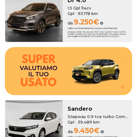
Dr
4.0
1.5 Gpl 114cv
Gpl · 93.178 km
9.250€
da
Valido con finanziamento, escluso oneri finanziari
Anticipo 925€. 96 rate da 151€. TAN 14.05% TAEG 16.97%.
Totale complessivo dovuto 16.369€ (kit consegna, spese
passaggio di proprietà e immatricolazione escluse)
bonus anche sull'usato che vale zero!
3250€. Hai un usato da rottamare? Erreti Auto ha pensato a dei
tua nuova auto, con una super valutazione aggiuntiva fino a
Erreti Auto sottrae il suo valore al momento dell'acquisto della
Hai una permuta?
Sandero
Stepway 0.9 tce turbo Comfort Gpl s&s 90cv
Gpl · 39.489 km
9.450€
da
Valido con finanziamento, escluso oneri finanziari