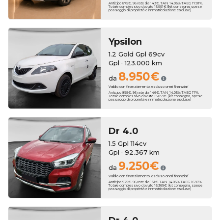
Anticipo 875€. 96 rate da 143€. TAN 14.05% TAEG 17.01%.
Totale complessivo dovuto 15.551€ (kit consegna, spese
passaggio di proprietà e immatricolazione escluse)
Ypsilon
1.2 Gold Gpl 69cv
Gpl · 123.000 km
8.950€
da
Valido con finanziamento, escluso oneri finanziari
Anticipo 895€. 96 rate da 146€. TAN 14.05% TAEG 17%.
Totale complessivo dovuto 15.859€ (kit consegna, spese
passaggio di proprietà e immatricolazione escluse)
Dr
4.0
1.5 Gpl 114cv
Gpl · 92.367 km
9.250€
da
Valido con finanziamento, escluso oneri finanziari
Anticipo 925€. 96 rate da 151€. TAN 14.05% TAEG 16.97%.
Totale complessivo dovuto 16.369€ (kit consegna, spese
passaggio di proprietà e immatricolazione escluse)