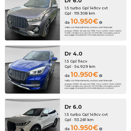
Dr
6.0
1.5 turbo Gpl 149cv cvt
Gpl · 119.308 km
10.950€
da
Valido con finanziamento, escluso oneri finanziari
Anticipo 1095€. 96 rate da 178€. TAN 14.05% TAEG 16.82%.
Totale complessivo dovuto 19.131€ (kit consegna, spese
passaggio di proprietà e immatricolazione escluse)
Dr
4.0
1.5 Gpl 114cv
Gpl · 54.929 km
10.950€
da
Valido con finanziamento, escluso oneri finanziari
Anticipo 1095€. 96 rate da 178€. TAN 14.05% TAEG 16.82%.
Totale complessivo dovuto 19.131€ (kit consegna, spese
passaggio di proprietà e immatricolazione escluse)
Dr
6.0
1.5 turbo Gpl 149cv cvt
Gpl · 113.281 km
10.950€
da