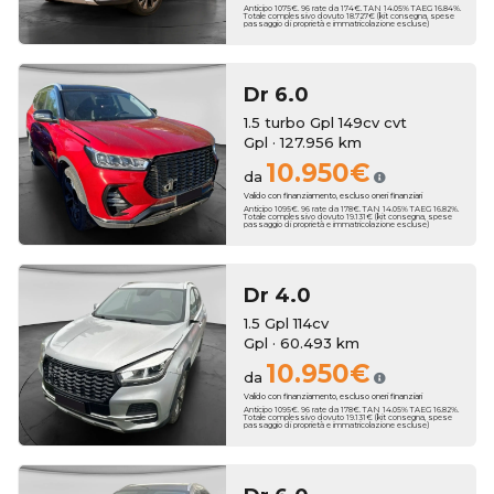
Anticipo 1075€. 96 rate da 174€. TAN 14.05% TAEG 16.84%.
Totale complessivo dovuto 18.727€ (kit consegna, spese
passaggio di proprietà e immatricolazione escluse)
Dr
6.0
1.5 turbo Gpl 149cv cvt
Gpl · 127.956 km
10.950€
da
Valido con finanziamento, escluso oneri finanziari
Anticipo 1095€. 96 rate da 178€. TAN 14.05% TAEG 16.82%.
Totale complessivo dovuto 19.131€ (kit consegna, spese
passaggio di proprietà e immatricolazione escluse)
Dr
4.0
1.5 Gpl 114cv
Gpl · 60.493 km
10.950€
da
Valido con finanziamento, escluso oneri finanziari
Anticipo 1095€. 96 rate da 178€. TAN 14.05% TAEG 16.82%.
Totale complessivo dovuto 19.131€ (kit consegna, spese
passaggio di proprietà e immatricolazione escluse)