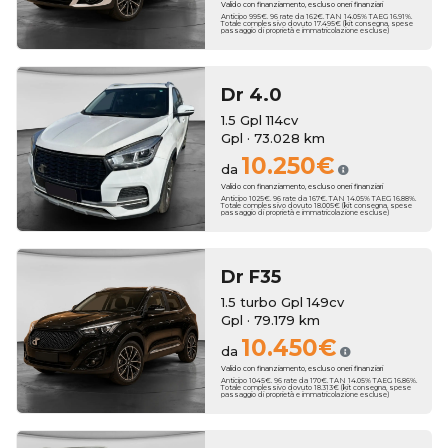
Valido con finanziamento, escluso oneri finanziari
Anticipo 995€. 96 rate da 162€. TAN 14.05% TAEG 16.91%.
Totale complessivo dovuto 17.495€ (kit consegna, spese
passaggio di proprietà e immatricolazione escluse)
Dr
4.0
1.5 Gpl 114cv
Gpl · 73.028 km
10.250€
da
Valido con finanziamento, escluso oneri finanziari
Anticipo 1025€. 96 rate da 167€. TAN 14.05% TAEG 16.88%.
Totale complessivo dovuto 18.005€ (kit consegna, spese
passaggio di proprietà e immatricolazione escluse)
Dr
F35
1.5 turbo Gpl 149cv
Gpl · 79.179 km
10.450€
da
Valido con finanziamento, escluso oneri finanziari
Anticipo 1045€. 96 rate da 170€. TAN 14.05% TAEG 16.86%.
Totale complessivo dovuto 18.313€ (kit consegna, spese
passaggio di proprietà e immatricolazione escluse)