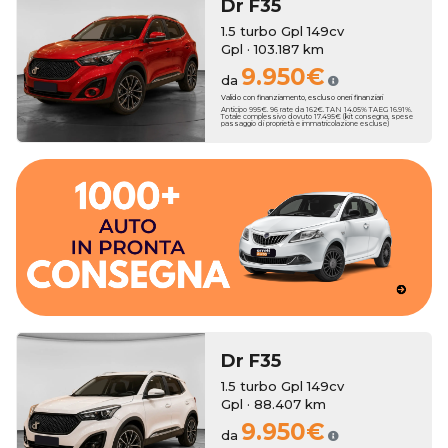
Dr
F35
1.5 turbo Gpl 149cv
Gpl · 103.187 km
9.950€
da
Valido con finanziamento, escluso oneri finanziari
Anticipo 995€. 96 rate da 162€. TAN 14.05% TAEG 16.91%.
Totale complessivo dovuto 17.495€ (kit consegna, spese
passaggio di proprietà e immatricolazione escluse)
dall'esperienza del nostro Team.
migliori marchi accompagnato passa dopo passo
Concediti l'auto perfetta sceglienda fra oltre 600 vetture dei
consegna rapida.
un'ampia scelta di auto km zero che ti garantiranno la
Erreti Auto propone una selezione accurata di vetture usate e
Dr
F35
1.5 turbo Gpl 149cv
Gpl · 88.407 km
9.950€
da