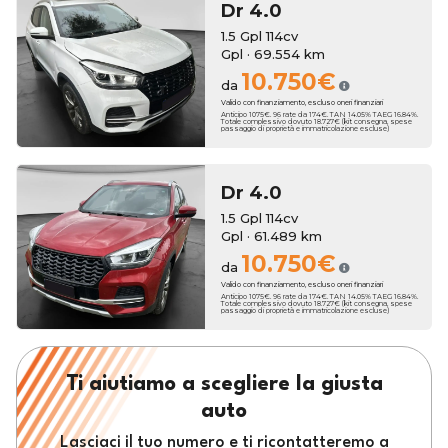
Dr
4.0
1.5 Gpl 114cv
Gpl · 69.554 km
10.750€
da
Valido con finanziamento, escluso oneri finanziari
Anticipo 1075€. 96 rate da 174€. TAN 14.05% TAEG 16.84%.
Totale complessivo dovuto 18.727€ (kit consegna, spese
passaggio di proprietà e immatricolazione escluse)
Dr
4.0
1.5 Gpl 114cv
Gpl · 61.489 km
10.750€
da
Valido con finanziamento, escluso oneri finanziari
Anticipo 1075€. 96 rate da 174€. TAN 14.05% TAEG 16.84%.
Totale complessivo dovuto 18.727€ (kit consegna, spese
passaggio di proprietà e immatricolazione escluse)
Ti aiutiamo a scegliere la giusta
auto
Lasciaci il tuo numero e ti ricontatteremo a