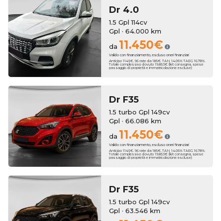
Dr
4.0
1.5 Gpl 114cv
Gpl · 64.000 km
11.450€
da
Valido con finanziamento, escluso oneri finanziari
Anticipo 1145€. 96 rate da 185€. TAN 14.05% TAEG 16.78%.
Totale complessivo dovuto 19.853€ (kit consegna, spese
passaggio di proprietà e immatricolazione escluse)
Dr
F35
1.5 turbo Gpl 149cv
Gpl · 66.086 km
11.450€
da
Valido con finanziamento, escluso oneri finanziari
Anticipo 1145€. 96 rate da 185€. TAN 14.05% TAEG 16.78%.
Totale complessivo dovuto 19.853€ (kit consegna, spese
passaggio di proprietà e immatricolazione escluse)
Dr
F35
1.5 turbo Gpl 149cv
Gpl · 63.546 km