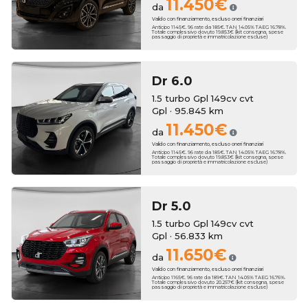
11.450€
da
Valido con finanziamento, escluso oneri finanziari
Anticipo 1145€. 96 rate da 185€. TAN 14.05% TAEG 16.78%.
Totale complessivo dovuto 19.853€ (kit consegna, spese
passaggio di proprietà e immatricolazione escluse)
Dr
6.0
1.5 turbo Gpl 149cv cvt
Gpl · 95.845 km
11.450€
da
Valido con finanziamento, escluso oneri finanziari
Anticipo 1145€. 96 rate da 185€. TAN 14.05% TAEG 16.78%.
Totale complessivo dovuto 19.853€ (kit consegna, spese
passaggio di proprietà e immatricolazione escluse)
Dr
5.0
1.5 turbo Gpl 149cv cvt
Gpl · 56.833 km
11.650€
da
Valido con finanziamento, escluso oneri finanziari
Anticipo 1165€. 96 rate da 189€. TAN 14.05% TAEG 16.76%.
Totale complessivo dovuto 20.257€ (kit consegna, spese
passaggio di proprietà e immatricolazione escluse)