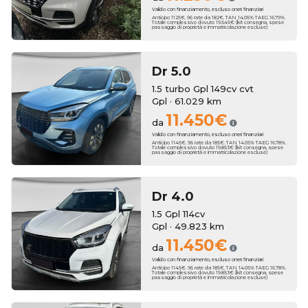
Valido con finanziamento, escluso oneri finanziari
Anticipo 1125€. 96 rate da 182€. TAN 14.05% TAEG 16.79%.
Totale complessivo dovuto 19.545€ (kit consegna, spese
passaggio di proprietà e immatricolazione escluse)
Dr
5.0
1.5 turbo Gpl 149cv cvt
Gpl · 61.029 km
11.450€
da
Valido con finanziamento, escluso oneri finanziari
Anticipo 1145€. 96 rate da 185€. TAN 14.05% TAEG 16.78%.
Totale complessivo dovuto 19.853€ (kit consegna, spese
passaggio di proprietà e immatricolazione escluse)
Dr
4.0
1.5 Gpl 114cv
Gpl · 49.823 km
11.450€
da
Valido con finanziamento, escluso oneri finanziari
Anticipo 1145€. 96 rate da 185€. TAN 14.05% TAEG 16.78%.
Totale complessivo dovuto 19.853€ (kit consegna, spese
passaggio di proprietà e immatricolazione escluse)