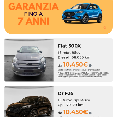
estendere la copertura fino a 7 anni.
In entrambi i casi, al momento dell'acquisto, puoi scegliere di
beneficerai di un anno di garanzia Erreti Auto.
madre, al pari delle auto nuove, mentre sui modelli usati
Le vetture km zero godono di due anni di garanzia di casa
Fiat
500X
1.3 mjet 95cv
Diesel · 68.036 km
10.450€
da
Valido con finanziamento, escluso oneri finanziari
Anticipo 1045€. 96 rate da 170€. TAN 14.05% TAEG 16.86%.
Totale complessivo dovuto 18.313€ (kit consegna, spese
passaggio di proprietà e immatricolazione escluse)
Dr
F35
1.5 turbo Gpl 149cv
Gpl · 79.179 km
10.450€
da