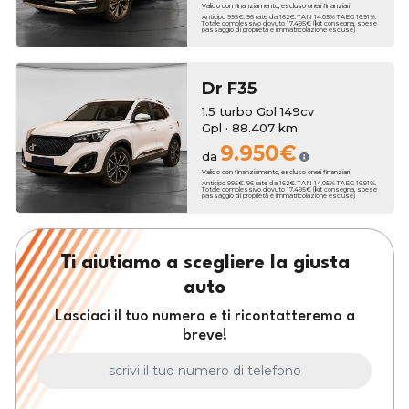
Valido con finanziamento, escluso oneri finanziari
Anticipo 995€. 96 rate da 162€. TAN 14.05% TAEG 16.91%.
Totale complessivo dovuto 17.495€ (kit consegna, spese
passaggio di proprietà e immatricolazione escluse)
Dr
F35
1.5 turbo Gpl 149cv
Gpl · 88.407 km
9.950€
da
Valido con finanziamento, escluso oneri finanziari
Anticipo 995€. 96 rate da 162€. TAN 14.05% TAEG 16.91%.
Totale complessivo dovuto 17.495€ (kit consegna, spese
passaggio di proprietà e immatricolazione escluse)
Ti aiutiamo a scegliere la giusta
auto
Lasciaci il tuo numero e ti ricontatteremo a
breve!