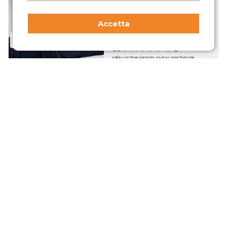
Crossland
Accetta
1.2 Elegance s&s 110cv
Benzina · 30.974 km
10.600€
da
Valido con finanziamento, escluso oneri finanziari
Anticipo 1060€. 96 rate da 172€. TAN 14.05% TAEG 16.85%.
Totale complessivo dovuto 18.520€ (kit consegna, spese
passaggio di proprietà e immatricolazione escluse)
Crossland
1.5 ecotec Elegance 110cv
Diesel · 46.476 km
10.650€
da
Valido con finanziamento, escluso oneri finanziari
Anticipo 1065€. 119 rate da 149€. TAN 13.01% TAEG 15.81%.
Totale complessivo dovuto 19.848€ (kit consegna, spese
passaggio di proprietà e immatricolazione escluse)
Crossland
1.5 ecotec Elegance 110cv
Diesel · 44.541 km