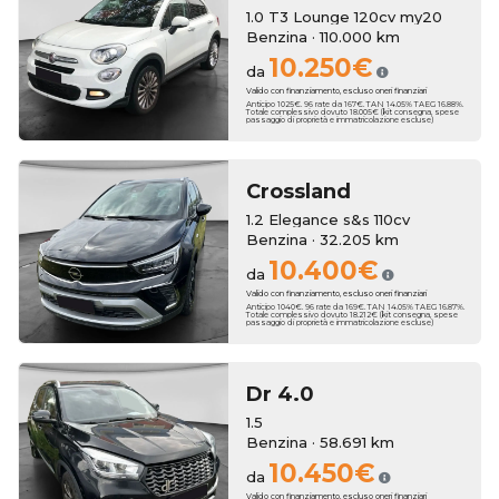
1.0 T3 Lounge 120cv my20
Benzina · 110.000 km
10.250€
da
Valido con finanziamento, escluso oneri finanziari
Anticipo 1025€. 96 rate da 167€. TAN 14.05% TAEG 16.88%.
Totale complessivo dovuto 18.005€ (kit consegna, spese
passaggio di proprietà e immatricolazione escluse)
Crossland
1.2 Elegance s&s 110cv
Benzina · 32.205 km
10.400€
da
Valido con finanziamento, escluso oneri finanziari
Anticipo 1040€. 96 rate da 169€. TAN 14.05% TAEG 16.87%.
Totale complessivo dovuto 18.212€ (kit consegna, spese
passaggio di proprietà e immatricolazione escluse)
Dr
4.0
1.5
Benzina · 58.691 km
10.450€
da
Valido con finanziamento, escluso oneri finanziari