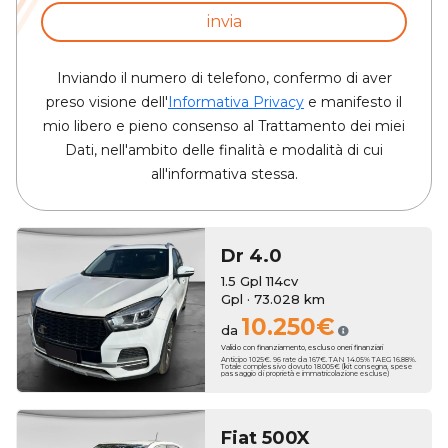
invia
Inviando il numero di telefono, confermo di aver
preso visione dell'
Informativa Privacy
e manifesto il
mio libero e pieno consenso al Trattamento dei miei
Dati, nell'ambito delle finalità e modalità di cui
all'informativa stessa.
Dr
4.0
1.5 Gpl 114cv
Gpl · 73.028 km
10.250€
da
Valido con finanziamento, escluso oneri finanziari
Anticipo 1025€. 96 rate da 167€. TAN 14.05% TAEG 16.88%.
Totale complessivo dovuto 18.005€ (kit consegna, spese
passaggio di proprietà e immatricolazione escluse)
Fiat
500X