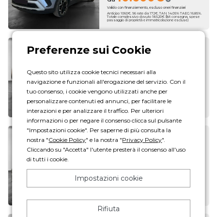
Valido con finanziamento, escluso oneri finanziari
Anticipo 1060€. 96 rate da 172€. TAN 14.05% TAEG 16.85%.
Totale complessivo dovuto 18.520€ (kit consegna, spese
passaggio di proprietà e immatricolazione escluse)
Crossland
1.2 Elegance s&s 110cv
Questo sito utilizza cookie tecnici necessari alla
Benzina · 46.370 km
navigazione e funzionali all'erogazione del servizio. Con il
10.600€
da
tuo consenso, i cookie vengono utilizzati anche per
Valido con finanziamento, escluso oneri finanziari
personalizzare contenuti ed annunci, per facilitare le
Anticipo 1060€. 96 rate da 172€. TAN 14.05% TAEG 16.85%.
Totale complessivo dovuto 18.520€ (kit consegna, spese
passaggio di proprietà e immatricolazione escluse)
interazioni e per analizzare il traffico. Per ulteriori
informazioni o per negare il consenso clicca sul pulsante
"Impostazioni cookie". Per saperne di più consulta la
Crossland
nostra "
Cookie Policy
" e la nostra "
Privacy Policy
".
Cliccando su "Accetta" l'utente presterà il consenso all'uso
1.2 Elegance s&s 110cv
di tutti i cookie.
Benzina · 25.126 km
10.600€
da
Impostazioni cookie
Valido con finanziamento, escluso oneri finanziari
Anticipo 1060€. 96 rate da 172€. TAN 14.05% TAEG 16.85%.
Totale complessivo dovuto 18.520€ (kit consegna, spese
passaggio di proprietà e immatricolazione escluse)
Rifiuta