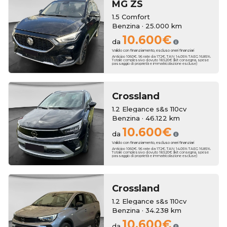
MG
ZS
1.5 Comfort
Benzina · 25.000 km
10.600€
da
Valido con finanziamento, escluso oneri finanziari
Anticipo 1060€. 96 rate da 172€. TAN 14.05% TAEG 16.85%.
Totale complessivo dovuto 18.520€ (kit consegna, spese
passaggio di proprietà e immatricolazione escluse)
Crossland
1.2 Elegance s&s 110cv
Benzina · 46.122 km
10.600€
da
Valido con finanziamento, escluso oneri finanziari
Anticipo 1060€. 96 rate da 172€. TAN 14.05% TAEG 16.85%.
Totale complessivo dovuto 18.520€ (kit consegna, spese
passaggio di proprietà e immatricolazione escluse)
Crossland
1.2 Elegance s&s 110cv
Benzina · 34.238 km
10.600€
da