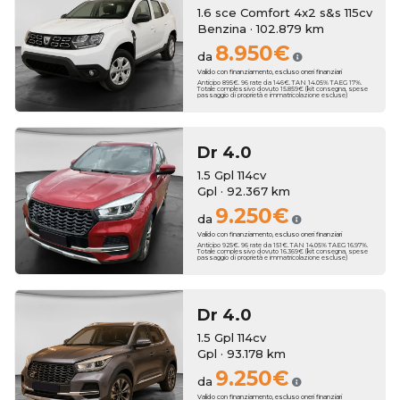
1.6 sce Comfort 4x2 s&s 115cv
Benzina · 102.879 km
8.950€
da
Valido con finanziamento, escluso oneri finanziari
Anticipo 895€. 96 rate da 146€. TAN 14.05% TAEG 17%.
Totale complessivo dovuto 15.859€ (kit consegna, spese
passaggio di proprietà e immatricolazione escluse)
Dr
4.0
1.5 Gpl 114cv
Gpl · 92.367 km
9.250€
da
Valido con finanziamento, escluso oneri finanziari
Anticipo 925€. 96 rate da 151€. TAN 14.05% TAEG 16.97%.
Totale complessivo dovuto 16.369€ (kit consegna, spese
passaggio di proprietà e immatricolazione escluse)
Dr
4.0
1.5 Gpl 114cv
Gpl · 93.178 km
9.250€
da
Valido con finanziamento, escluso oneri finanziari