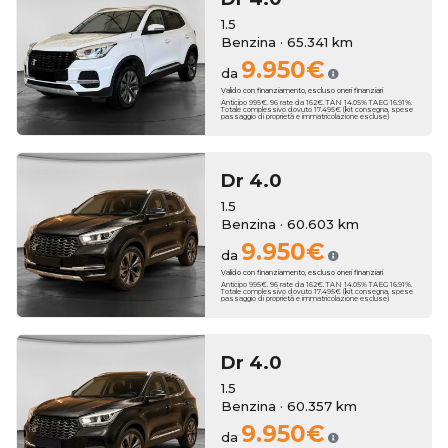
1.5
Benzina · 65.341 km
9.950€
da
Valido con finanziamento, escluso oneri finanziari
Anticipo 995€. 96 rate da 162€. TAN 14.05% TAEG 16.91%.
Totale complessivo dovuto 17.495€ (kit consegna, spese
passaggio di proprietà e immatricolazione escluse)
Dr
4.0
1.5
Benzina · 60.603 km
9.950€
da
Valido con finanziamento, escluso oneri finanziari
Anticipo 995€. 96 rate da 162€. TAN 14.05% TAEG 16.91%.
Totale complessivo dovuto 17.495€ (kit consegna, spese
passaggio di proprietà e immatricolazione escluse)
Dr
4.0
1.5
Benzina · 60.357 km
9.950€
da