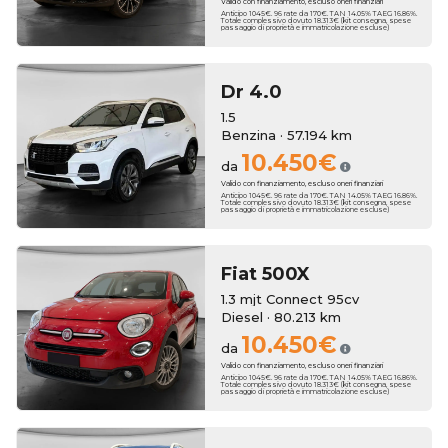
Valido con finanziamento, escluso oneri finanziari
Anticipo 1045€. 96 rate da 170€. TAN 14.05% TAEG 16.86%.
Totale complessivo dovuto 18.313€ (kit consegna, spese
passaggio di proprietà e immatricolazione escluse)
Dr
4.0
1.5
Benzina · 57.194 km
10.450€
da
Valido con finanziamento, escluso oneri finanziari
Anticipo 1045€. 96 rate da 170€. TAN 14.05% TAEG 16.86%.
Totale complessivo dovuto 18.313€ (kit consegna, spese
passaggio di proprietà e immatricolazione escluse)
Fiat
500X
1.3 mjt Connect 95cv
Diesel · 80.213 km
10.450€
da
Valido con finanziamento, escluso oneri finanziari
Anticipo 1045€. 96 rate da 170€. TAN 14.05% TAEG 16.86%.
Totale complessivo dovuto 18.313€ (kit consegna, spese
passaggio di proprietà e immatricolazione escluse)