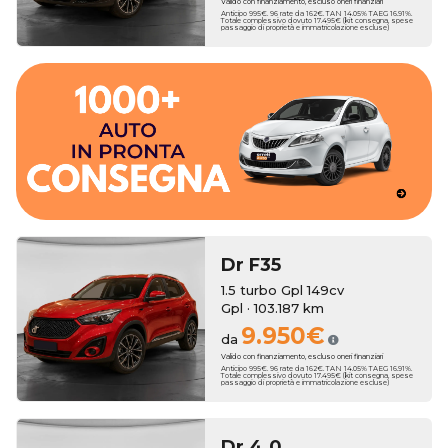
Valido con finanziamento, escluso oneri finanziari
Anticipo 995€. 96 rate da 162€. TAN 14.05% TAEG 16.91%.
Totale complessivo dovuto 17.495€ (kit consegna, spese
passaggio di proprietà e immatricolazione escluse)
dall'esperienza del nostro Team.
migliori marchi accompagnato passa dopo passo
Concediti l'auto perfetta sceglienda fra oltre 600 vetture dei
consegna rapida.
un'ampia scelta di auto km zero che ti garantiranno la
Erreti Auto propone una selezione accurata di vetture usate e
Dr
F35
1.5 turbo Gpl 149cv
Gpl · 103.187 km
9.950€
da
Valido con finanziamento, escluso oneri finanziari
Anticipo 995€. 96 rate da 162€. TAN 14.05% TAEG 16.91%.
Totale complessivo dovuto 17.495€ (kit consegna, spese
passaggio di proprietà e immatricolazione escluse)
Dr
4.0