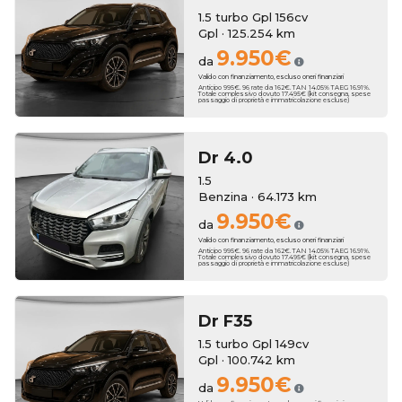
1.5 turbo Gpl 156cv
Gpl · 125.254 km
9.950€
da
Valido con finanziamento, escluso oneri finanziari
Anticipo 995€. 96 rate da 162€. TAN 14.05% TAEG 16.91%.
Totale complessivo dovuto 17.495€ (kit consegna, spese
passaggio di proprietà e immatricolazione escluse)
Dr
4.0
1.5
Benzina · 64.173 km
9.950€
da
Valido con finanziamento, escluso oneri finanziari
Anticipo 995€. 96 rate da 162€. TAN 14.05% TAEG 16.91%.
Totale complessivo dovuto 17.495€ (kit consegna, spese
passaggio di proprietà e immatricolazione escluse)
Dr
F35
1.5 turbo Gpl 149cv
Gpl · 100.742 km
9.950€
da