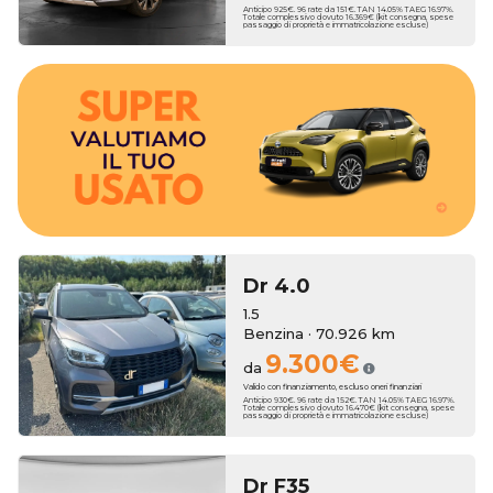
Anticipo 925€. 96 rate da 151€. TAN 14.05% TAEG 16.97%.
Totale complessivo dovuto 16.369€ (kit consegna, spese
passaggio di proprietà e immatricolazione escluse)
bonus anche sull'usato che vale zero!
3250€. Hai un usato da rottamare? Erreti Auto ha pensato a dei
tua nuova auto, con una super valutazione aggiuntiva fino a
Erreti Auto sottrae il suo valore al momento dell'acquisto della
Hai una permuta?
Dr
4.0
1.5
Benzina · 70.926 km
9.300€
da
Valido con finanziamento, escluso oneri finanziari
Anticipo 930€. 96 rate da 152€. TAN 14.05% TAEG 16.97%.
Totale complessivo dovuto 16.470€ (kit consegna, spese
passaggio di proprietà e immatricolazione escluse)
Dr
F35