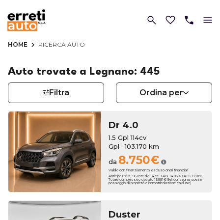
HOME
RICERCA AUTO
Auto trovate a Legnano: 445
Filtra
Ordina per
Dr
4.0
1.5 Gpl 114cv
Gpl · 103.170 km
8.750€
da
Valido con finanziamento, escluso oneri finanziari
Anticipo 875€. 96 rate da 143€. TAN 14.05% TAEG 17.01%.
Totale complessivo dovuto 15.551€ (kit consegna, spese
passaggio di proprietà e immatricolazione escluse)
Duster